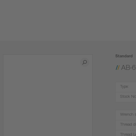
Standard
AB-6
Type:
Stock No
Wrench s
Thread d
Thread L