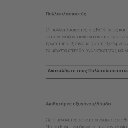
Πολλαπλασιαστές
Οι πολλαπλασιαστές της NGK, όπως και τ
κατασκευάζονται για να ανταποκρίνοντα
πρωτότυπο εξοπλισμό ή να τις ξεπερνούν
τα μέγιστα επίπεδα ανθεκτικότητας και λ
Ανακαλύψτε τους Πολλαπλασιαστέ
Αισθητήρες οξυγόνου/Λάμδα
Ως ο μεγαλύτερος κατασκευαστής αισθη
Niterra βελτιώνει διαρκώς την τεχνολογ