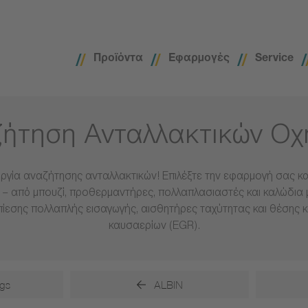
Προϊόντα
Εφαρμογές
Service
ήτηση Ανταλλακτικών Ο
ργία αναζήτησης ανταλλακτικών! Επιλέξτε την εφαρμογή σας και
– από μπουζί, προθερμαντήρες, πολλαπλασιαστές και καλώδια 
πίεσης πολλαπλής εισαγωγής, αισθητήρες ταχύτητας και θέσης 
καυσαερίων (EGR).
gs
ALBIN