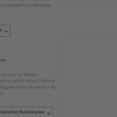
 που εγγυώνται τη διατήρηση
α
ίων
ν στη ροή των θερμών
ανση, μεταξύ άλλων, η Niterra
 θερμοκρασίας καυσαερίων της
α.
οκρασίας Καυσαερίων