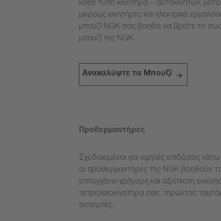
κάθε τύπο κινητήρα – αυτοκινήτων, μοτ
μικρούς κινητήρες και ηλεκτρικά εργαλεί
μπουζί NGK σας βοηθά να βρείτε το σω
μπουζί της NGK.
Ανακαλύψτε τα Μπουζί
Προθερμαντήρες
Σχεδιασμένοι για υψηλές επιδόσεις κάτω 
οι προθερμαντήρες της NGK βοηθούν το
επιτυγχάνει γρήγορη και αξιόπιστη εκκίνη
πετρελαιοκινητήρα σας, τηρώντας ταυτόχ
εκπομπές.