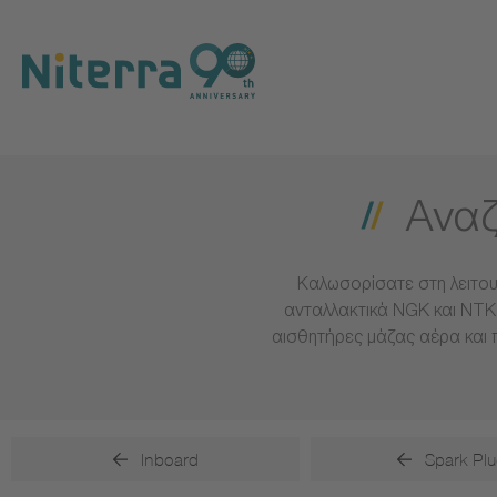
Direct
Direct
Direct
to
to
to
main
main
footer
navigation
content
Αναζ
Καλωσορίσατε στη λειτου
ανταλλακτικά NGK και NTK 
αισθητήρες μάζας αέρα και 
Inboard
Spark Plu