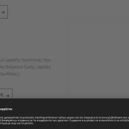
ιων υψηλής ποιότητας που
η διάρκεια ζωής, υψηλές
 συνθήκες.
ες