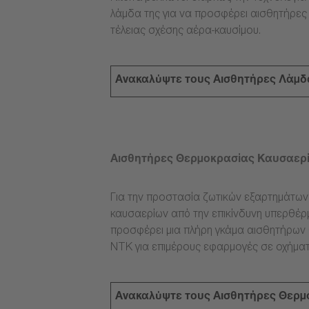
λάμδα της για να προσφέρει αισθητήρες
τέλειας σχέσης αέρα-καυσίμου.
Ανακαλύψτε τους Αισθητήρες Λάμδ
Αισθητήρες Θερμοκρασίας Καυσαερ
Για την προστασία ζωτικών εξαρτημάτω
καυσαερίων από την επικίνδυνη υπερθέρμ
προσφέρει μια πλήρη γκάμα αισθητήρων
NTK για επιμέρους εφαρμογές σε οχήματ
Ανακαλύψτε τους Αισθητήρες Θερμ