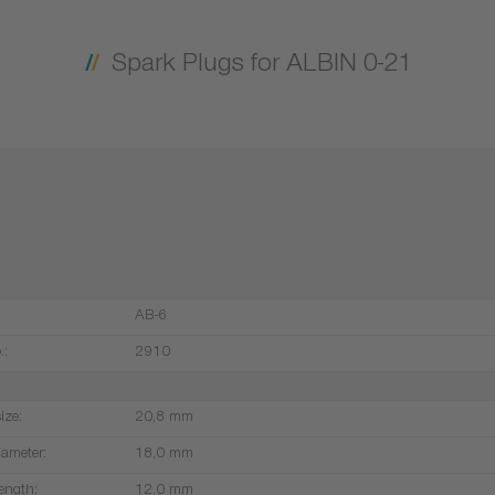
Spark Plugs for ALBIN 0-21
AB-6
.:
2910
ize:
20,8 mm
iameter:
18,0 mm
ength:
12,0 mm