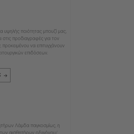
α υψηλής ποιότητας μπουζί μας,
ι στις προδιαγραφές για τον
, προκειμένου να επιτυγχάνουν
ειτουργικών επιδόσεων.
ς
τήρων Λάμδα παγκοσμίως, η
ία των αισθητήρων οξυγόνου/