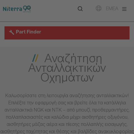
Direct
Direct
Direct
EMEA
to
to
to
main
main
footer
navigation
content
Part Finder
Αναζήτηση
Ανταλλακτικών
Οχημάτων
Καλωσορίσατε στη λειτουργία αναζήτησης ανταλλακτικών!
Επιλέξτε την εφαρμογή σας και βρείτε όλα τα κατάλληλα
ανταλλακτικά NGK και NTK – από μπουζί, προθερμαντήρες,
πολλαπλασιαστές και καλώδια μέχρι αισθητήρες οξυγόνου,
αισθητήρες μάζας αέρα και πίεσης πολλαπλής εισαγωγής,
αισθητήρες ταχύτητας και θέσης και βαλβίδες ανακυκλοφορίας