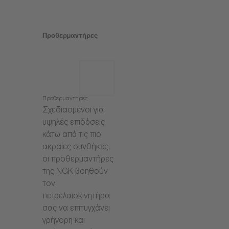
Προθερμαντήρες
Προθερμαντήρες
Σχεδιασμένοι για
υψηλές επιδόσεις
κάτω από τις πιο
ακραίες συνθήκες,
οι προθερμαντήρες
της NGK βοηθούν
τον
πετρελαιοκινητήρα
σας να επιτυγχάνει
γρήγορη και