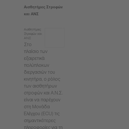
Αισθητήρες Στροφών
και ΑΝΣ
Αισθητήρες
Στροφών και
ΑΝΣ
Στο
πλαίσιο των
εξαιρετικά
πολύπλοκων
διεργασιών του
κινητήρα, ο ρόλος
των αισθητήρων
στροφών και Α.Ν.Σ.
είναι να παρέχουν
στη Μονάδα
Ελέγχου (ECU) τις
σημαντικότερες
πληροφορίες για τη