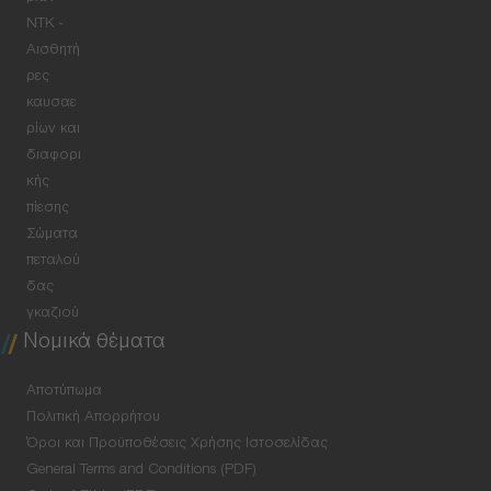
NTK -
Αισθητή
ρες
καυσαε
ρίων και
διαφορι
κής
πίεσης
Σώματα
πεταλού
δας
γκαζιού
Νομικά θέματα
Αποτύπωμα
Πολιτική Απορρήτου
Όροι και Προϋποθέσεις Χρήσης Ιστοσελίδας
General Terms and Conditions (PDF)