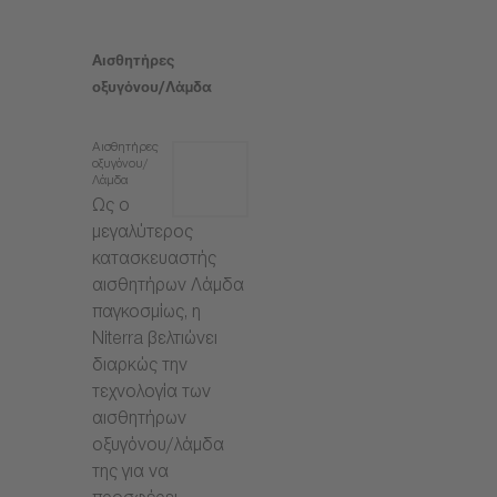
Αισθητήρες
οξυγόνου/Λάμδα
Αισθητήρες
οξυγόνου/
Λάμδα
Ως ο
μεγαλύτερος
κατασκευαστής
αισθητήρων Λάμδα
παγκοσμίως, η
Niterra βελτιώνει
διαρκώς την
τεχνολογία των
αισθητήρων
οξυγόνου/λάμδα
της για να