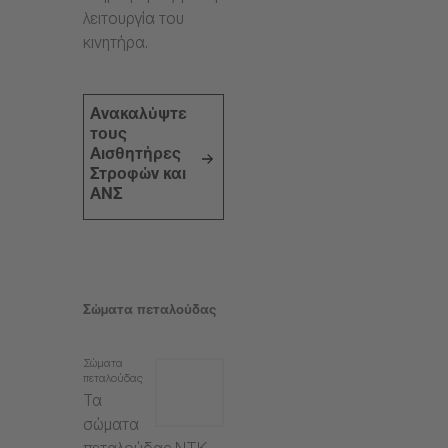
λειτουργία του
κινητήρα.
Ανακαλύψτε
τους
Αισθητήρες
Στροφών και
ΑΝΣ
Σώματα πεταλούδας
Σώματα
πεταλούδας
Τα
σώματα