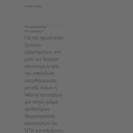
Αισθητήρες
Θερμοκρασίας
Καυσαερίων
Για την προστασία
ζωτικών
εξαρτημάτων στη
ροή των θερμών
καυσαερίων από
την επικίνδυνη
υπερθέρμανση,
μεταξύ άλλων, η
Niterra προσφέρει
μια πλήρη γκάμα
αισθητήρων
θερμοκρασίας
καυσαερίων της
NTK για επιμέρους