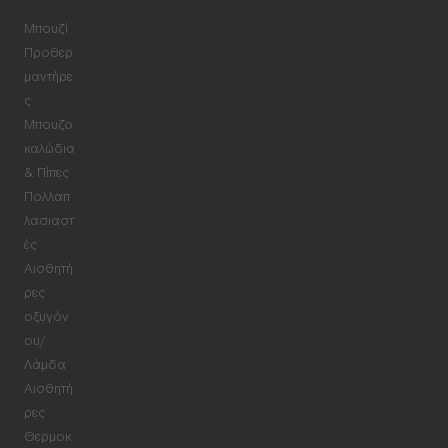
Μπουζί
Προθερ
μαντήρε
ς
Μπουζο
καλώδια
& Πίπες
Πολλαπ
λασιαστ
ές
Αισθητή
ρες
οξυγόν
ου/
Λάμδα
Αισθητή
ρες
Θερμοκ