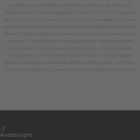
publication are considered under normal condition of use, fitted by a
professional and for vehicles registered in Europe. For all different usage or
post equipment, the responsibility of NGK cannot be engaged. All ordered
products are subject to valid terms and conditions supplied by Niterra EMEA
GmbH. Pictures, diagrams and drawings in this online publication are not
contractual. The property of the pictures, diagrams, drawings and other
graphic elements and data belongs to Niterra EMEA GmbH exclusively.
Reproduction of this publication, partial or total, is strictly prohibited
without a prior written authorisation of Niterra EMEA GmbH. Part Finder /
Product Finder valid for Europe region only! Other regions are not covered.
Ανακαλύψτε