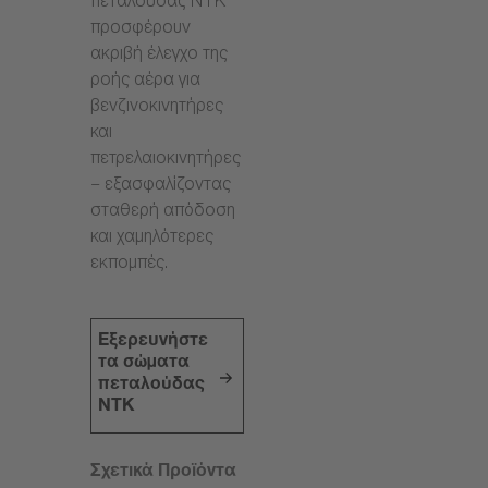
πεταλούδας NTK
προσφέρουν
ακριβή έλεγχο της
ροής αέρα για
βενζινοκινητήρες
και
πετρελαιοκινητήρες
– εξασφαλίζοντας
σταθερή απόδοση
και χαμηλότερες
εκπομπές.
Εξερευνήστε
τα σώματα
πεταλούδας
NTK
Σχετικά Προϊόντα