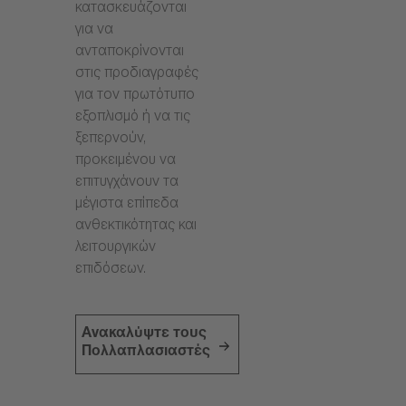
κατασκευάζονται
για να
ανταποκρίνονται
στις προδιαγραφές
για τον πρωτότυπο
εξοπλισμό ή να τις
ξεπερνούν,
προκειμένου να
επιτυγχάνουν τα
μέγιστα επίπεδα
ανθεκτικότητας και
λειτουργικών
επιδόσεων.
Ανακαλύψτε τους
Πολλαπλασιαστές