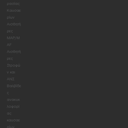
ρασίας
Καυσαε
ρίων
Αισθητή
ρες
MAP/M
AF
Αισθητή
ρες
Στροφώ
ν και
ΑΝΣ
Βαλβίδε
ς
ανακυκ
λοφορί
ας
καυσαε
ρίων