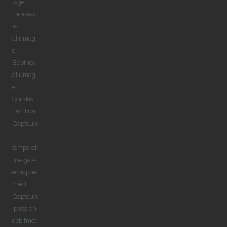
fage
Faisceau
x-
allumag
e
Bobines-
allumag
e
Sondes
Lambda
Capteurs
-
temperat
ure-gaz-
echappe
ment
Capteurs
-pression-
debitmet