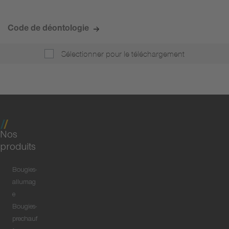
Code de déontologie
Sélectionner pour le téléchargement
Nos
produits
Bougies-
allumag
e
Bougies-
prechauf