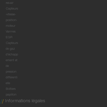
res-air
Capteurs
-vitesse-
position-
moteur
Vannes
EGR
Capteurs
de gaz
d'échapp
ement et
de
pression
différenti
elle
Boîtiers
papillon
Informations légales