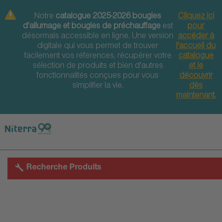
Direct
Direct
Direct
Notre
catalogue 2025-2026 bougies
Cliquez ici
to
to
to
d’allumage et bougies de préchauffage
est
pour
main
main
footer
désormais accessible en ligne. Une version
accéder à
navigation
content
digitale qui vous permet de trouver
l'accueil du
facilement vos références, récupérer votre
catalogue
sélection de produits et bien d'autres
et le
fonctionnalités conçues pour vous
découvrir
simplifier la vie.
dès
maintenant.
Recherche Produits