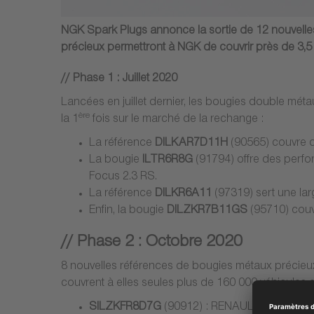
NGK Spark Plugs annonce la sortie de 12 nouvelle
précieux permettront à NGK de couvrir près de 3,5
/
/
Phase 1 : Juillet 2020
Lancées en juillet dernier, les bougies double m
ère
la 1
fois sur le marché de la rechange :
La référence
DILKAR7D11H
(90565) couvre d
La bougie
ILTR6R8G
(91794) offre des perfo
Focus 2.3 RS.
La référence
DILKR6A11
(97319) sert une lar
Enfin, la bougie
DILZKR7B11GS
(95710) couvr
/
/
Phase 2 : Octobre 2020
8 nouvelles références de bougies métaux précieu
couvrent à elles seules plus de 160 000 véhicules 
SILZKFR8D7G
(90912) : RENAULT Captur, Cli