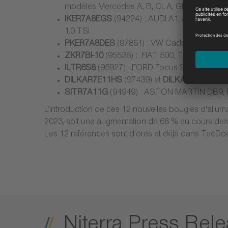
modèles Mercedes A, B, CLA, GLB 1.3
IKER7A8EGS
(94224) : AUDI A1, A3, Q2 30 TF
1.0 TSi
PKER7A8DES
(97861) : VW Caddy, Polo VI 1.0
ZKR7BI-10
(95536) : FIAT 500, Tipo 1.6 et J
ILTR6S8
(95927) : FORD Focus 2.3 ST et Exp
DILKAR7E11HS
(97439) et
DILKAR8A8
(9302
SITR7A11G
(94949) : ASTON MARTIN DB9, R
L’introduction de ces 12 nouvelles bougies d'allumag
2023, soit une augmentation de 68 % au cours de
Les 12 références sont d’ores et déjà dans TecDoc
Niterra Press Rel