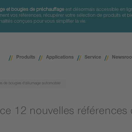
ge et bougies de préchauffage
est désormais accessible en lig
ement vos références, récupérer votre sélection de produits et bi
nalités conçues pour vous simplifier la vie.
Produits
Applications
Service
Newsro
es de bougies d'allumage automobile
ce 12 nouvelles références