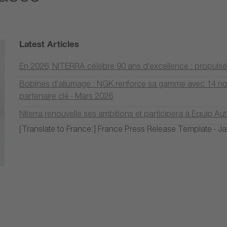
Latest Articles
En 2026, NITERRA célèbre 90 ans d’excellence : propulsée pa
Bobines d’allumage : NGK renforce sa gamme avec 14 nouv
partenaire clé - Mars 2026
Niterra renouvelle ses ambitions et participera à Equip Au
[Translate to France:] France Press Release Template - J