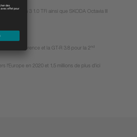
Ibiza V, Leon 3 1.0 TFi ainsi que SKODA Octavia III
ère
nd
ur la 1
référence et la GT-R 3.8 pour la 2
s l'Europe en 2020 et 1,5 millions de plus d’ici