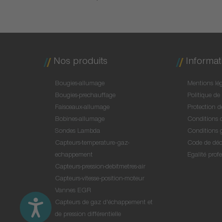
Nos produits
Informat
Bougies-allumage
Mentions lég
Bougies-prechauffage
Politique de 
Faisceaux-allumage
Protection 
Bobines-allumage
Conditions d
Sondes Lambda
Conditions 
Capteurs-temperature-gaz-
Code de déo
echappement
Egalité profe
Capteurs-pression-debitmetres-air
Capteurs-vitesse-position-moteur
Vannes EGR
Capteurs de gaz d'échappement et
de pression différentielle