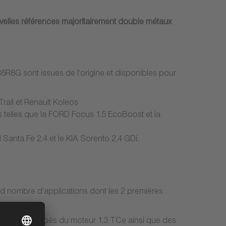
elles références majoritairement double métaux
R8G sont issues de l’origine et disponibles pour
rail et Renault Koleos
 telles que la FORD Focus 1.5 EcoBoost et la
anta Fe 2.4 et le KIA Sorento 2.4 GDi.
d nombre d’applications dont les 2 premières
 et Lodgy équipés du moteur 1.3 TCe ainsi que des