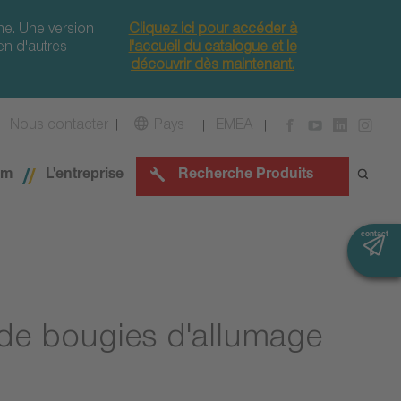
ne. Une version
Cliquez ici pour accéder à
en d'autres
l'accueil du catalogue et le
découvrir dès maintenant.
Nous contacter
Pays
EMEA
om
L'entreprise
Recherche Produits
contact
 de bougies d'allumage