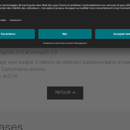
Si, VW Golf VII, Polo VI 1.0 TSi BlueMotion, SEAT Arona, Ateca, 
 TGi et SEAT Arona, Ibiza V, Leon 3 1.0 et 1.4 TGi
EEP Renegade 1.6
lorer 3.0 EcoBoost
6)
: modèles NISSAN tels que la Micra IV, la Note II 1.2 DIG-S po
apide, V12 et Vanquish 5.9
e vient équiper 2 millions de véhicules supplémentaires à traver
s 3 prochaines années.
 et ETAI.
RETOUR
eases