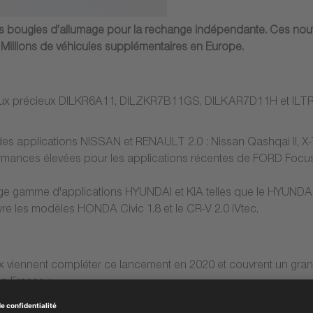
s bougies d’allumage pour la rechange indépendante. Ces nouv
 Millions de véhicules supplémentaires en Europe.
étaux précieux DILKR6A11, DILZKR7B11GS, DILKAR7D11H et ILTR6
es applications NISSAN et RENAULT 2.0 : Nissan Qashqai II, X-T
rmances élevées pour les applications récentes de FORD Focus
ge gamme d'applications HYUNDAI et KIA telles que le HYUNDAI S
e les modèles HONDA Civic 1.8 et le CR-V 2.0 iVtec.
x viennent compléter ce lancement en 2020 et couvrent un gran
en France :
o V, Kadjar, Mégane IV, Scenic IV, Talisman et DACIA Duster III