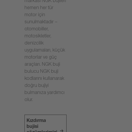
markası NGK bujileri
hemen her tür
motor için
sunulmaktadır –
otomobiller,
motosikletler,
denizcilik
uygulamaları, küçük
motorlar ve güç
araçları. NGK buji
bulucu NGK buji
kodlarını kullanarak
doğru bujiyi
bulmanıza yardımcı
olur.
Kızdırma
bujisi