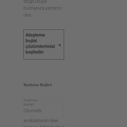
doğru bujiyi
bulmanıza yardımcı
olur.
Ateşleme
bujisi
çözümlerimizi
keşfedin
Kızdırma Bujileri
Kızdırma
Bujileri
Otomotiv
endüstrisinin lider