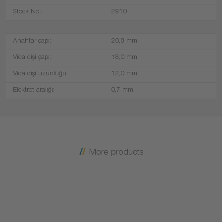
Stock No.:
2910
Anahtar çapı:
20,8 mm
Vida dişi çapı:
18,0 mm
Vida dişi uzunluğu:
12,0 mm
Elektrot aralığı:
0,7 mm
More products