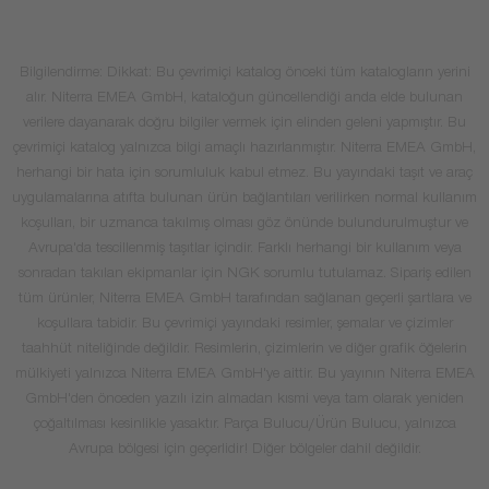
Bilgilendirme: Dikkat: Bu çevrimiçi katalog önceki tüm katalogların yerini
alır. Niterra EMEA GmbH, kataloğun güncellendiği anda elde bulunan
verilere dayanarak doğru bilgiler vermek için elinden geleni yapmıştır. Bu
çevrimiçi katalog yalnızca bilgi amaçlı hazırlanmıştır. Niterra EMEA GmbH,
herhangi bir hata için sorumluluk kabul etmez. Bu yayındaki taşıt ve araç
uygulamalarına atıfta bulunan ürün bağlantıları verilirken normal kullanım
koşulları, bir uzmanca takılmış olması göz önünde bulundurulmuştur ve
Avrupa'da tescillenmiş taşıtlar içindir. Farklı herhangi bir kullanım veya
sonradan takılan ekipmanlar için NGK sorumlu tutulamaz. Sipariş edilen
tüm ürünler, Niterra EMEA GmbH tarafından sağlanan geçerli şartlara ve
koşullara tabidir. Bu çevrimiçi yayındaki resimler, şemalar ve çizimler
taahhüt niteliğinde değildir. Resimlerin, çizimlerin ve diğer grafik öğelerin
mülkiyeti yalnızca Niterra EMEA GmbH'ye aittir. Bu yayının Niterra EMEA
GmbH'den önceden yazılı izin almadan kısmi veya tam olarak yeniden
çoğaltılması kesinlikle yasaktır. Parça Bulucu/Ürün Bulucu, yalnızca
Avrupa bölgesi için geçerlidir! Diğer bölgeler dahil değildir.