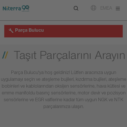
Direct
Direct
Direct
EMEA
to
to
to
main
main
footer
navigation
content
Parça Bulucu
Taşıt Parçalarını Arayın
Parça Bulucu'ya hoş geldiniz! Lütfen aracınıza uygun
uygulamayı seçin ve ateşleme bujileri, kızdırma bujileri, ateşleme
bobinleri ve kablolarından oksijen sensörlerine, hava kütlesi ve
emme manifoldu basınç sensörlerine, motor devir ve pozisyon
sensörlerine ve EGR valflerine kadar tüm uygun NGK ve NTK
parçalarımıza ulaşın.