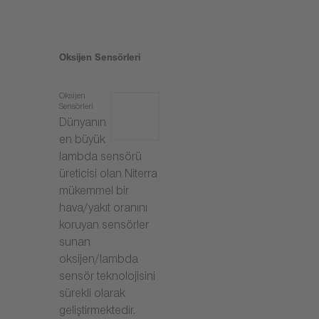
Oksijen Sensörleri
Oksijen
Sensörleri
Dünyanın
en büyük
lambda sensörü
üreticisi olan Niterra
mükemmel bir
hava/yakıt oranını
koruyan sensörler
sunan
oksijen/lambda
sensör teknolojisini
sürekli olarak
geliştirmektedir.