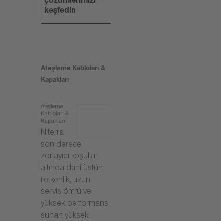
çözümlerimizi
keşfedin
Ateşleme Kabloları &
Kapakları
Ateşleme
Kabloları &
Kapakları
Niterra
son derece
zorlayıcı koşullar
altında dahi üstün
iletkenlik, uzun
servis ömrü ve
yüksek performans
sunan yüksek