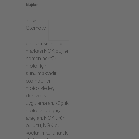
Bujiler
Bujiler
Otomotiv
endüstrisinin lider
markası NGK bujileri
hemen her tür
motor için
sunulmaktadır –
otomobiller,
motosikletler,
denizcilik
uygulamaları, küçük
motorlar ve güç
araçları. NGK ürün
bulucu, NGK buji
kodlarını kullanarak