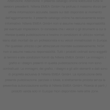
Attenzione: Attenzione: Il presente catalogo online sostituisce tutte le
versioni precedenti. Niterra EMEA GmbH ha profuso il massimo sforzo per
offrire informazioni accurate, basate sui dati disponibili al momento
dell’aggiornamento. Il presente catalogo online ha esclusivamente scopo
informativo. Niterra EMEA GmbH non si assume nessuna responsabilità
per eventuali imprecisioni. Si considera che i veicoli o gli strumenti a cui si
riferisce questa pubblicazione si trovino in condizioni di utilizzo normali,
siano stati montati da un professionista e su veicoli immatricolati in Europa.
Per qualsiasi utilizzo o per attrezzature montate successivamente, NGK
non si assume nessuna responsabilità. Tutti i prodotti ordinati sono soggetti
ai termini e alle condizioni forniti da Niterra EMEA GmbH. Le immagini, i
grafici e i disegni presenti in questa pubblicazione online non sono
contrattuali. Le immagini, dei grafici, i disegni e gli altri elementi e dati sono
di proprietà esclusiva di Niterra EMEA GmbH. La riproduzione della
presente pubblicazione, parziale o totale, è strettamente proibita senza la
preventiva autorizzazione scritta di Niterra EMEA GmbH. Ricerca di parti /
prodotti valida solo in Europa! Non disponibile nelle altre zone.