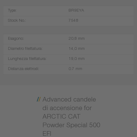
Type:
BR9EYA
Stock No.:
7548
Esagono:
20,8 mm
Diametro filettatura:
14,0 mm
Lunghezza filettatura:
19,0 mm
Distanza elettrodi:
0.7 mm
Advanced candele
di accensione for
ARCTIC CAT
Powder Special 500
EFI