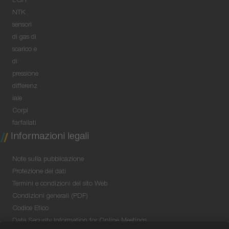
EGR
NTK
sensori
di gas di
scarico e
di
pressione
differenz
iale
Corpi
farfallati
Informazioni legali
Note sulla pubblicazione
Protezione dei dati
Termini e condizioni del sito Web
Condizioni generali (PDF)
Codice Etico
Data Security Information for Online Meetings