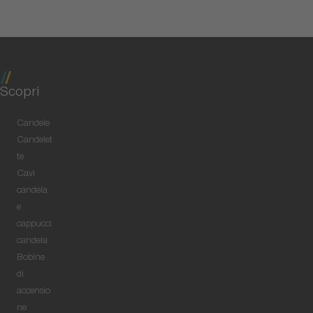
Scopri
Candele
Candelet
te
Cavi
candela
e
cappucci
candela
Bobine
di
accensio
ne