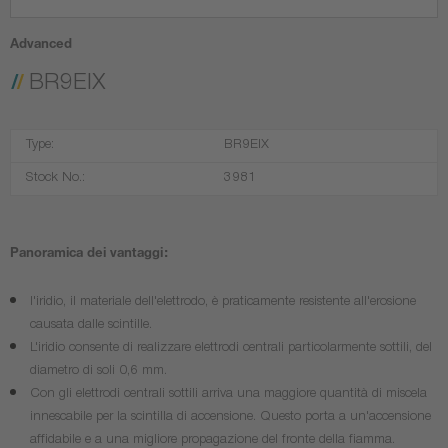
Advanced
BR9EIX
Type:
BR9EIX
Stock No.:
3981
Panoramica dei vantaggi:
l'iridio, il materiale dell'elettrodo, è praticamente resistente all'erosione
causata dalle scintille.
L'iridio consente di realizzare elettrodi centrali particolarmente sottili, del
diametro di soli 0,6 mm.
Con gli elettrodi centrali sottili arriva una maggiore quantità di miscela
innescabile per la scintilla di accensione. Questo porta a un'accensione
affidabile e a una migliore propagazione del fronte della fiamma.