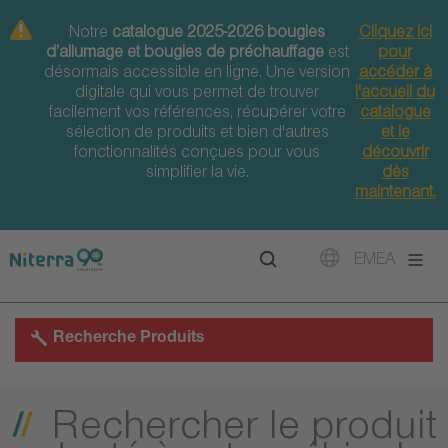
Direct
Direct
Direct
Notre
catalogue 2025-2026 bougies
Cliquez ici
to
to
to
d’allumage et bougies de préchauffage
est
pour
main
main
footer
désormais accessible en ligne. Une version
accéder à
navigation
content
digitale qui vous permet de trouver
l'accueil du
facilement vos références, récupérer votre
catalogue
sélection de produits et bien d'autres
et le
fonctionnalités conçues pour vous
découvrir
simplifier la vie.
dès
maintenant.
EMEA
Recherche Produits
Rechercher le produit