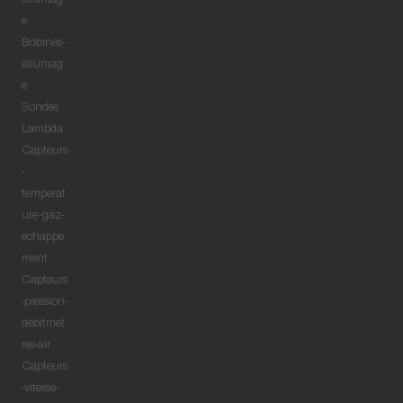
allumag
e
Bobines-
allumag
e
Sondes
Lambda
Capteurs
-
temperat
ure-gaz-
echappe
ment
Capteurs
-pression-
debitmet
res-air
Capteurs
-vitesse-