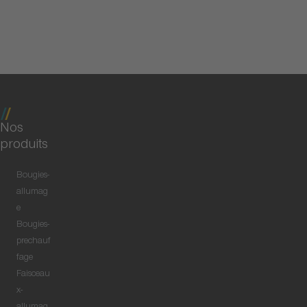
Nos
produits
Bougies-
allumag
e
Bougies-
prechauf
fage
Faisceau
x-