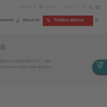
Kontakt
Zemlje
EMEA
wsroom
About Us
Tražilica dijelova
la
dijelove marki NGK i NTK – koji
Kontakt
Kontakt
ra za masu zraka i tlak ulaznog