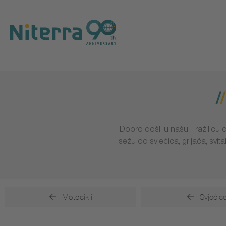
Direct
Direct
Direct
to
to
to
main
main
footer
navigation
content
Dobro došli u našu Tražilicu d
sežu od svjećica, grijača, svi
Motocikli
Svjećic