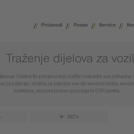
Proizvodi
Posao
Service
Ne
Traženje dijelova za vozi
ijelova! Odaberite primjenu koju tražite i nabavite sve prikladne 
taka za paljenje i vodiča za svjećice sve do senzora kisika, senzo
kolektora, senzora brzine i položaja te EGR ventila.
e
BETA