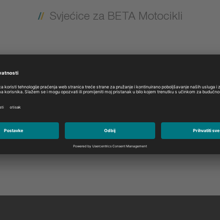
Svjećice za BETA Motocikli
Model:
Odaberite