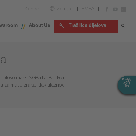
Kontakt
Zemlje
EMEA
wsroom
About Us
Tražilica dijelova
la
dijelove marki NGK i NTK – koji
Kontakt
Kontakt
ra za masu zraka i tlak ulaznog