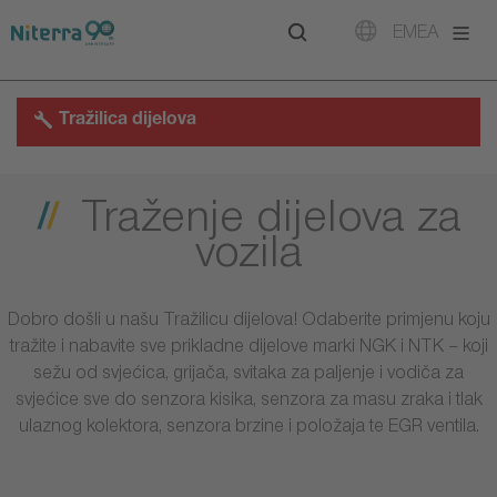
Direct
Direct
Direct
EMEA
to
to
to
main
main
footer
navigation
content
Tražilica dijelova
Traženje dijelova za
vozila
Dobro došli u našu Tražilicu dijelova! Odaberite primjenu koju
tražite i nabavite sve prikladne dijelove marki NGK i NTK – koji
sežu od svjećica, grijača, svitaka za paljenje i vodiča za
svjećice sve do senzora kisika, senzora za masu zraka i tlak
ulaznog kolektora, senzora brzine i položaja te EGR ventila.