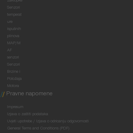
zaklopke
Senzori
temperat
ure
ispušnih
plinova
MAP/M
AF
senzori
Senzori
Brzine i
Položaja
Motora
Pravne napomene
Impresum
Izjava o zaštiti podataka
Uvjeti upotrebe / Izjava o odricanju odgovornosti
General Terms and Conditions (PDF)