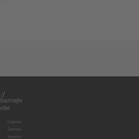
Saznajte
više
Svjećice
Žarnice
Visokon