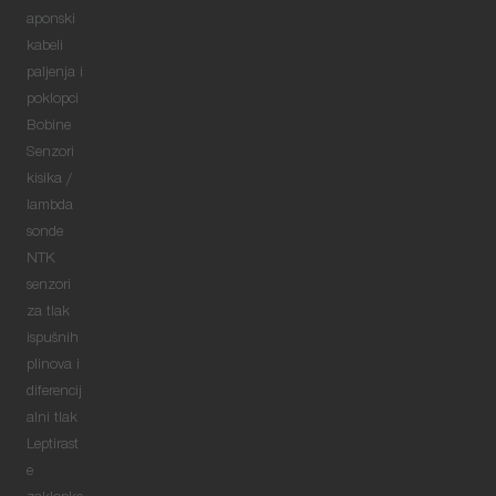
aponski
kabeli
paljenja i
poklopci
Bobine
Senzori
kisika /
lambda
sonde
NTK
senzori
za tlak
ispušnih
plinova i
diferencij
alni tlak
Leptirast
e