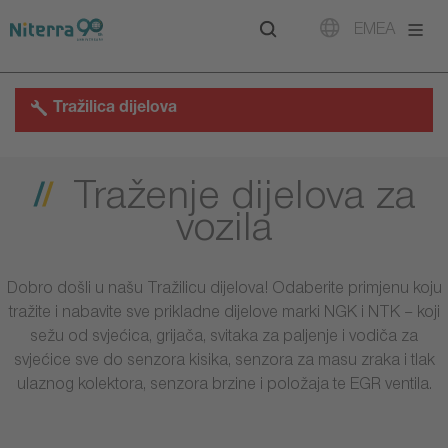
Direct
Direct
Direct
EMEA
to
to
to
main
main
footer
navigation
content
Tražilica dijelova
Traženje dijelova za
vozila
Dobro došli u našu Tražilicu dijelova! Odaberite primjenu koju
tražite i nabavite sve prikladne dijelove marki NGK i NTK – koji
sežu od svjećica, grijača, svitaka za paljenje i vodiča za
svjećice sve do senzora kisika, senzora za masu zraka i tlak
ulaznog kolektora, senzora brzine i položaja te EGR ventila.