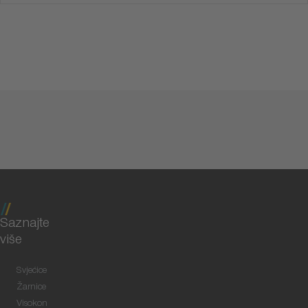
Saznajte
više
Svjećice
Žarnice
Visokon