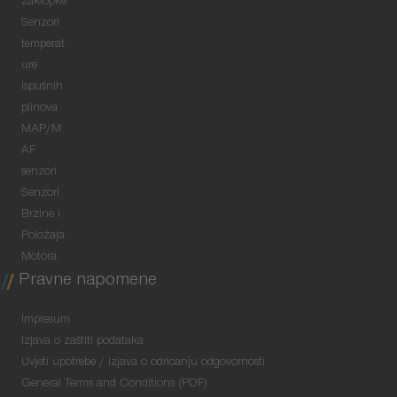
zaklopke
Senzori
temperat
ure
ispušnih
plinova
MAP/M
AF
senzori
Senzori
Brzine i
Položaja
Motora
Pravne napomene
Impresum
Izjava o zaštiti podataka
Uvjeti upotrebe / Izjava o odricanju odgovornosti
General Terms and Conditions (PDF)