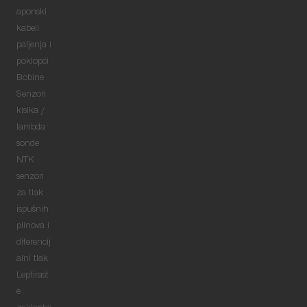
aponski
kabeli
paljenja i
poklopci
Bobine
Senzori
kisika /
lambda
sonde
NTK
senzori
za tlak
ispušnih
plinova i
diferencij
alni tlak
Leptirast
e