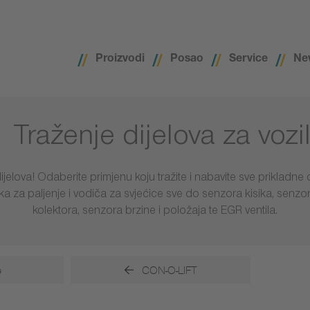
Proizvodi
Posao
Service
Ne
Traženje dijelova za vozi
ijelova! Odaberite primjenu koju tražite i nabavite sve prikladne 
taka za paljenje i vodiča za svjećice sve do senzora kisika, senzo
kolektora, senzora brzine i položaja te EGR ventila.
e
CON-O-LIFT