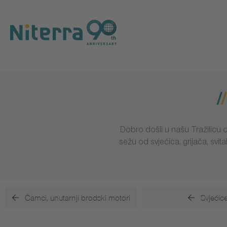
Direct
Direct
Direct
to
to
to
main
main
footer
navigation
content
Dobro došli u našu Tražilicu d
sežu od svjećica, grijača, svi
Čamci, unutarnji brodski motori
Svjećic