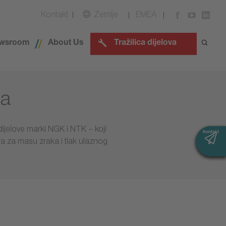
Kontakt
Zemlje
EMEA
wsroom
About Us
Tražilica dijelova
la
dijelove marki NGK i NTK – koji
Kontakt
Kontakt
ra za masu zraka i tlak ulaznog