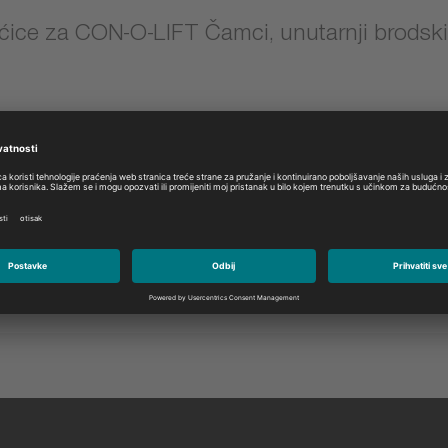
ćice za CON-O-LIFT Čamci, unutarnji brodski
Model:
Odaberite