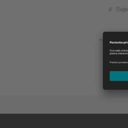
Svje
Proizvođač:
CON-O-LIFT