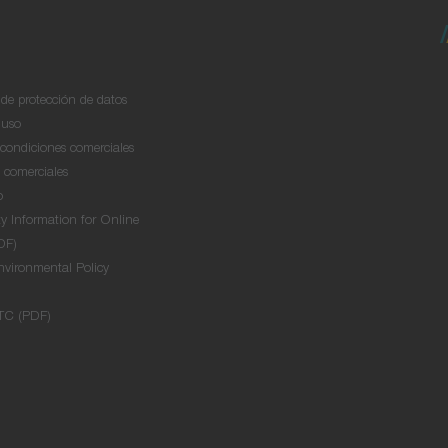
de protección de datos
 uso
condiciones comerciales
s comerciales
o
y Information for Online
DF)
nvironmental Policy
TC (PDF)