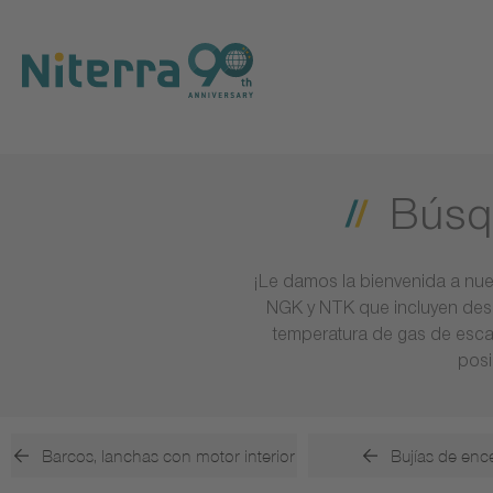
Direct
Direct
Direct
to
to
to
main
main
footer
navigation
content
Búsq
¡Le damos la bienvenida a nue
NGK y NTK que incluyen desd
temperatura de gas de esca
posi
Barcos, lanchas con motor interior
Bujías de enc