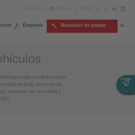
Contacto
Países
EMEA
room
Empresa
Buscador de piezas
ehículos
 obtenga todas nuestras piezas
Contacto
Contacto
a sondas lambda, sensores de
ón, sensores de velocidad y
EGR).