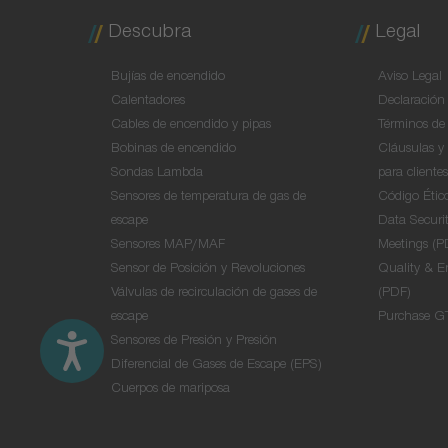
Descubra
Legal
Bujías de encendido
Aviso Legal
Calentadores
Declaración 
Cables de encendido y pipas
Términos de
Bobinas de encendido
Cláusulas y 
Sondas Lambda
para cliente
Sensores de temperatura de gas de
Código Étic
escape
Data Securit
Sensores MAP/MAF
Meetings (P
Sensor de Posición y Revoluciones
Quality & E
Válvulas de recirculación de gases de
(PDF)
escape
Purchase G
Sensores de Presión y Presión
Diferencial de Gases de Escape (EPS)
Cuerpos de mariposa