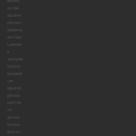
senzori
za tlak
ispušnih
plinova i
diferencij
alni tlak
Leptirast
e
zaklopke
Senzori
temperat
ure
ispušnih
plinova
MAP/M
AF
senzori
Senzori
Brzine i