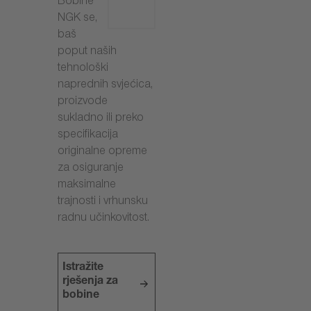
Bobine
NGK se,
baš
poput naših
tehnološki
naprednih svjećica,
proizvode
sukladno ili preko
specifikacija
originalne opreme
za osiguranje
maksimalne
trajnosti i vrhunsku
radnu učinkovitost.
Istražite
rješenja za
bobine