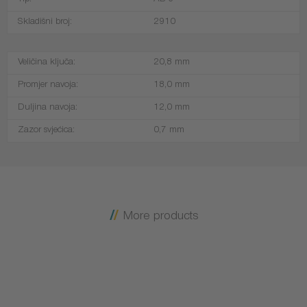
Tip:
AB-6
Skladišni broj:
2910
Veličina ključa:
20,8 mm
Promjer navoja:
18,0 mm
Duljina navoja:
12,0 mm
Zazor svjećica:
0,7 mm
More products