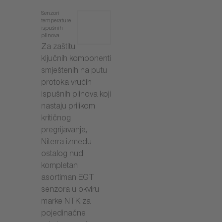
Senzori
temperature
ispušnih
plinova
Za zaštitu
ključnih komponenti
smještenih na putu
protoka vrućih
ispušnih plinova koji
nastaju prilikom
kritičnog
pregrijavanja,
Niterra između
ostalog nudi
kompletan
asortiman EGT
senzora u okviru
marke NTK za
pojedinačne