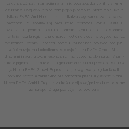
osigurala točnost informacija na temelju podataka dostupnih u vrijeme
ažuriranja. Ovaj web-katalog namijenjen je samo za informiranje. Tvrtka
Niterra EMEA GmbH ne preuzima nikakvu odgovornost za bilo kakve
netočnosti. Pri uspostavljanju veze između proizvoda i vozila ili alata iz
ovog izdanja podrazumijevaju se normalni uvjeti uporabe, profesionalna
montaža i vozila registrirana u Europi. NGK ne preuzima odgovornost za
sve različite uporabe ili dodatnu opremu. Svi naručeni proizvodi podliježu
važećim uvjetima i odredbama koje daje Niterra EMEA GmbH. Slike,
dijagrami i nacrti u ovom web-izdanju nisu ugovorno obvezujući. Vlasnik
slika, dijagrama, nacrta te drugih grafičkih elemenata i podataka isključivo
je Niterra EMEA GmbH. Reproduciranje ovog izdanja, djelomično ili
potpuno, strogo je zabranjeno bez prethodne pisane suglasnosti tvrtke
Niterra EMEA GmbH. Program za traženje dijelova/proizvoda vrijedi samo
za Europu! Druga područja nisu pokrivena.