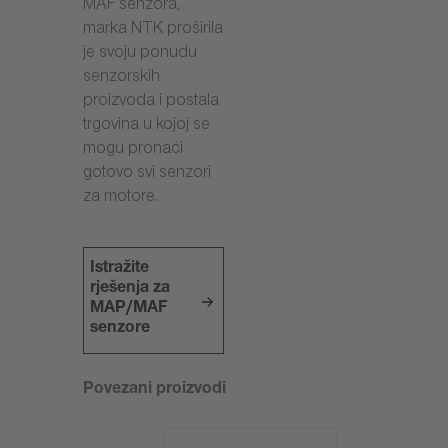
MAF senzora,
marka NTK proširila
je svoju ponudu
senzorskih
proizvoda i postala
trgovina u kojoj se
mogu pronaći
gotovo svi senzori
za motore.
Istražite
rješenja za
MAP/MAF
senzore
Povezani proizvodi