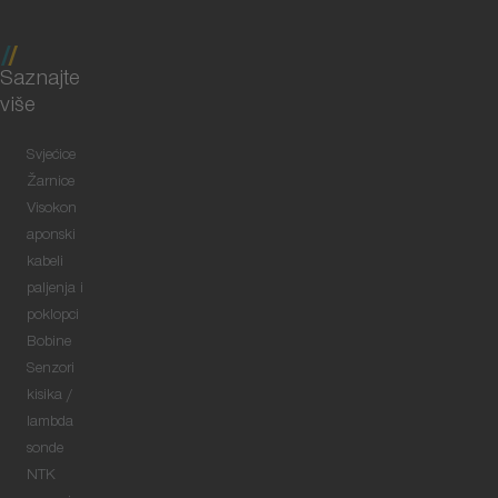
Saznajte
više
Svjećice
Žarnice
Visokon
aponski
kabeli
paljenja i
poklopci
Bobine
Senzori
kisika /
lambda
sonde
NTK