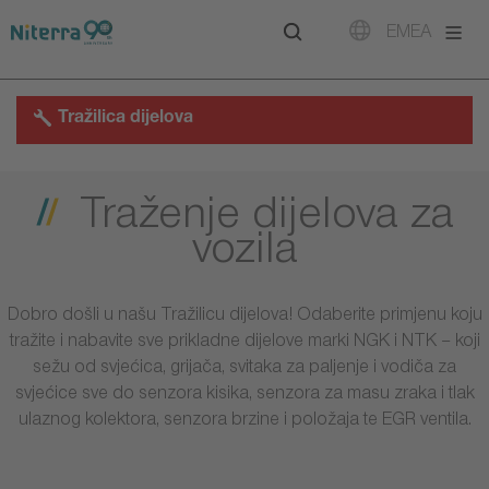
Direct
Direct
Direct
EMEA
to
to
to
main
main
footer
navigation
content
Tražilica dijelova
Traženje dijelova za
vozila
Dobro došli u našu Tražilicu dijelova! Odaberite primjenu koju
tražite i nabavite sve prikladne dijelove marki NGK i NTK – koji
sežu od svjećica, grijača, svitaka za paljenje i vodiča za
svjećice sve do senzora kisika, senzora za masu zraka i tlak
ulaznog kolektora, senzora brzine i položaja te EGR ventila.