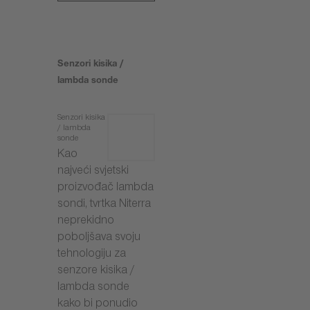
Senzori kisika /
lambda sonde
Senzori kisika
/ lambda
sonde
Kao
najveći svjetski
proizvođač lambda
sondi, tvrtka Niterra
neprekidno
poboljšava svoju
tehnologiju za
senzore kisika /
lambda sonde
kako bi ponudio