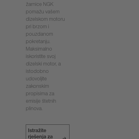
žarnice NGK
pomažu vašem
dizelskom motoru
pri brzom i
pouzdanom
pokretanju.
Maksimalno
iskoristite svoj
dizelski motor, a
istodobno
udovoljite
zakonskim
propisima za
emisije štetnih
plinova.
Istražite
rješenja za