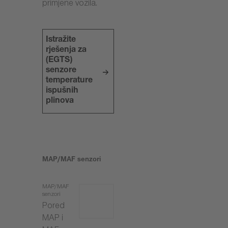
primjene vozila.
Istražite
rješenja za
(EGTS)
senzore
temperature
ispušnih
plinova
MAP/MAF senzori
MAP/MAF
senzori
Pored
MAP i