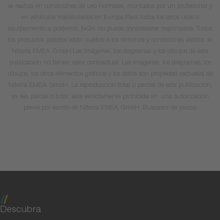
se realiza en condiciones de uso normales, montados por un profesional y
en vehículos matriculados en Europa.Para todos los otros usos o
equipamiento a posteriori, NGK no puede considerarse responsable. Todos
los productos pedidos están sujetos a los términos y condiciones válidos de
Niterra EMEA GmbH.Las imágenes, los diagramas y los dibujos de esta
publicación no tienen valor contractual. Las imágenes, los diagramas, los
dibujos, los otros elementos gráficos y los datos son propiedad exclusiva de
Niterra EMEA GmbH. La reproducción total o parcial de esta publicación,
ya sea parcial o total, está estrictamente prohibida sin una autorización
previa por escrito de Niterra EMEA GmbH. Buscador de piezas
Descubra