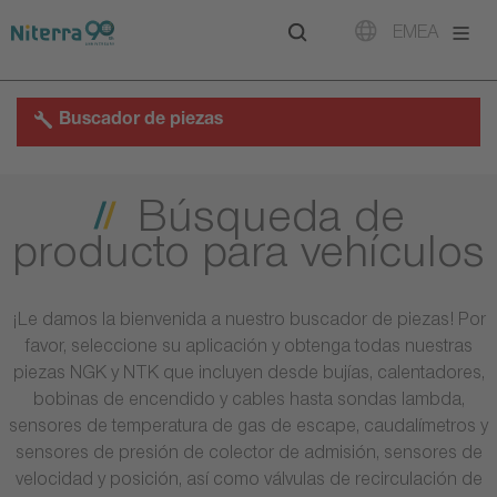
Direct
Direct
Direct
EMEA
to
to
to
main
main
footer
navigation
content
Buscador de piezas
Búsqueda de
producto para vehículos
¡Le damos la bienvenida a nuestro buscador de piezas! Por
favor, seleccione su aplicación y obtenga todas nuestras
piezas NGK y NTK que incluyen desde bujías, calentadores,
bobinas de encendido y cables hasta sondas lambda,
sensores de temperatura de gas de escape, caudalímetros y
sensores de presión de colector de admisión, sensores de
velocidad y posición, así como válvulas de recirculación de