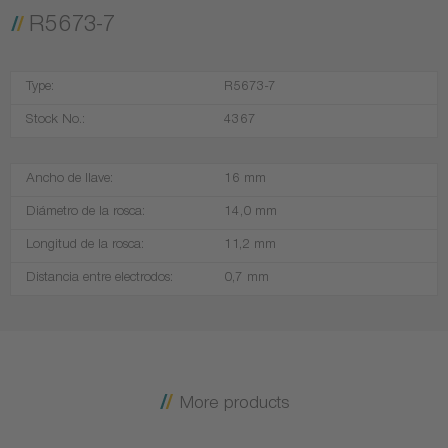
R5673-7
Type:
R5673-7
Stock No.:
4367
Ancho de llave:
16 mm
Diámetro de la rosca:
14,0 mm
Longitud de la rosca:
11,2 mm
Distancia entre electrodos:
0,7 mm
More products