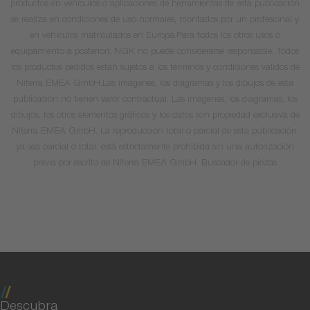
productos en vehículos o aplicaciones de herramientas de esta publicación
se realiza en condiciones de uso normales, montados por un profesional y
en vehículos matriculados en Europa.Para todos los otros usos o
equipamiento a posteriori, NGK no puede considerarse responsable. Todos
los productos pedidos están sujetos a los términos y condiciones válidos de
Niterra EMEA GmbH.Las imágenes, los diagramas y los dibujos de esta
publicación no tienen valor contractual. Las imágenes, los diagramas, los
dibujos, los otros elementos gráficos y los datos son propiedad exclusiva de
Niterra EMEA GmbH. La reproducción total o parcial de esta publicación,
ya sea parcial o total, está estrictamente prohibida sin una autorización
previa por escrito de Niterra EMEA GmbH. Buscador de piezas
Descubra