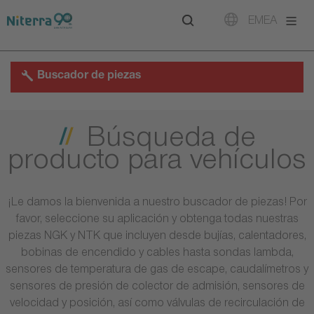
Direct
Direct
Direct
EMEA
to
to
to
main
main
footer
navigation
content
Buscador de piezas
Búsqueda de
producto para vehículos
¡Le damos la bienvenida a nuestro buscador de piezas! Por
favor, seleccione su aplicación y obtenga todas nuestras
piezas NGK y NTK que incluyen desde bujías, calentadores,
bobinas de encendido y cables hasta sondas lambda,
sensores de temperatura de gas de escape, caudalímetros y
sensores de presión de colector de admisión, sensores de
velocidad y posición, así como válvulas de recirculación de