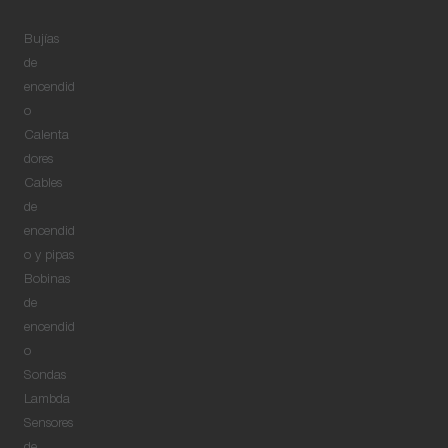
Bujías
de
encendid
o
Calenta
dores
Cables
de
encendid
o y pipas
Bobinas
de
encendid
o
Sondas
Lambda
Sensores