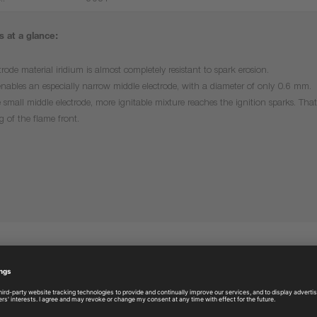
.:
3981
 at a glance:
trode material iridium is almost completely resistant to spark erosion.
enables an especially narrow middle electrode, with a diameter of only 0.6 mm.
 small middle electrode, more ignitable mixture reaches the ignition sparks. That 
g of the flame front.
More products