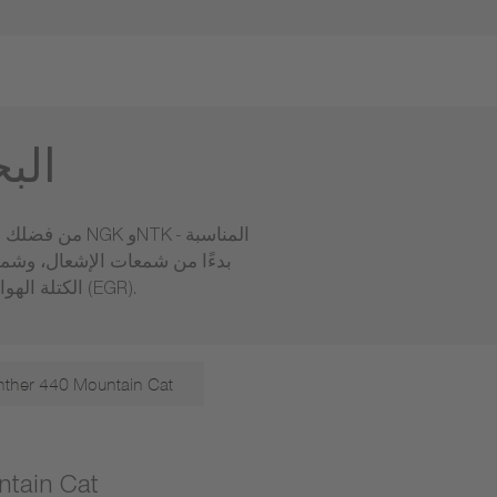
الب
بدءًا من شمعات الإشعال، وشم
الكتلة الهوائية ومجمع السحب، ومستشعرات السرعة والموضع وصمامات إعادة تدوير غاز العادم (EGR).
ther 440 Mountain Cat
شمعات الإشع