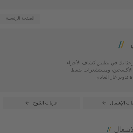
الصفحة الرئيسية
بك في تطبيق كشاف الأجزاء Part Finder! من فضلك حدد التطبيق الخاص بك، ثم احصل على جميع أجزاء NGK وNTK المناسبة -
ات الأكسجين، ومستشعرات ضغط
ت الإشعال
عربات الثلوج