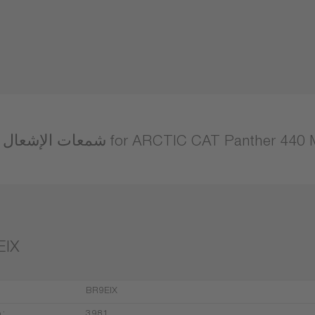
شعال for ARCTIC CAT Panther 440 Mountain Cat
EIX
BR9EIX