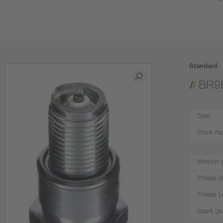
Standard
BR9
Type:
Stock No
Wrench s
Thread d
Thread L
Spark ga