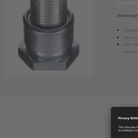
Stock No
Advantages
The elec
Iridium 
With the
spreadin