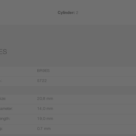
Cylinder:
2
ES
BR9ES
.:
5722
ize:
20,8 mm
iameter:
14,0 mm
ength:
19,0 mm
p:
0.7 mm