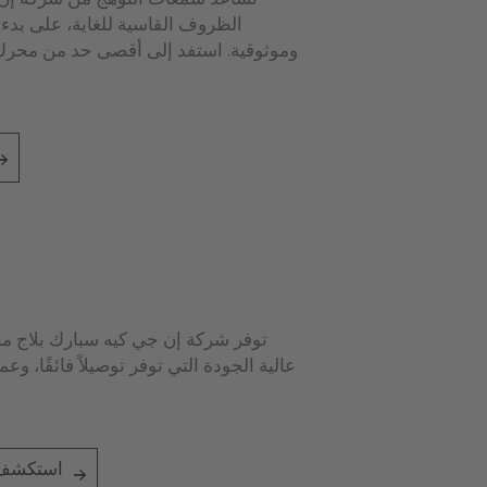
تساعد شمعات التوهج من شركة إن ج
الظروف القاسية للغاية، على بد
وموثوقية. استفد إلى أقصى حد من محرك 
توفر شركة إن جي كيه سبارك بلاج م
عالية الجودة التي توفر توصيلاً فائقًا، وع
استكشف ح