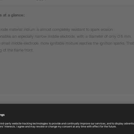
.:
3981
 at a glance:
trode material iridium is almost completely resistant to spark erosion.
enables an especially narrow middle electrode, with a diameter of only 0.6 mm.
 small middle electrode, more ignitable mixture reaches the ignition sparks. That 
g of the flame front.
More products