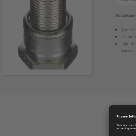
Stock No
Advantages
The elec
Iridium 
With the
spreadin