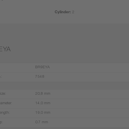
Cylinder:
2
EYA
BR9EYA
.:
7548
ize:
20,8 mm
iameter:
14,0 mm
ength:
19,0 mm
p:
0.7 mm