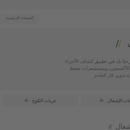
الصفحة الرئيسية
بك في تطبيق كشاف الأجزاء Part Finder! من فضلك حدد التطبيق الخاص بك، ثم احصل على جميع أجزاء NGK وNTK المناسبة -
ات الأكسجين، ومستشعرات ضغط
ت الإشعال
عربات الثلوج