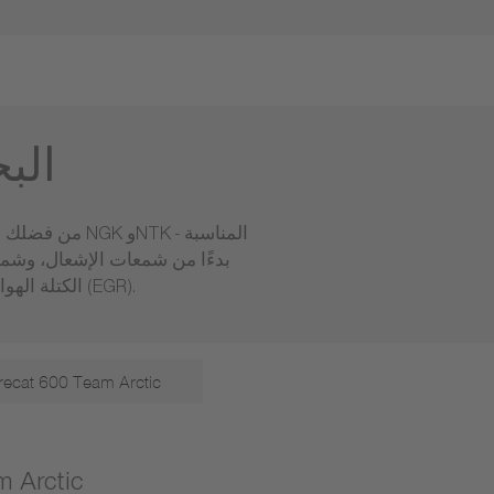
الب
بدءًا من شمعات الإشعال، وشم
الكتلة الهوائية ومجمع السحب، ومستشعرات السرعة والموضع وصمامات إعادة تدوير غاز العادم (EGR).
irecat 600 Team Arctic
شمعات الإش