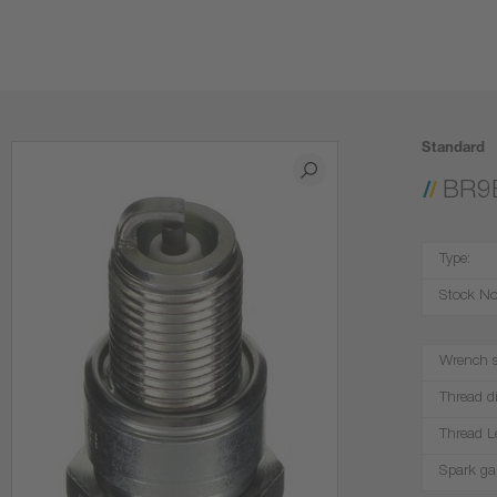
Standard
BR9
Type:
Stock No
Wrench s
Thread d
Thread L
Spark ga