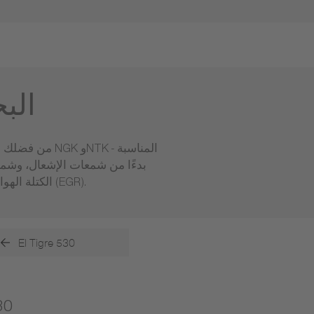
الب
بدءًا من شمعات الإشعال، وشم
الكتلة الهوائية ومجمع السحب، ومستشعرات السرعة والموضع وصمامات إعادة تدوير غاز العادم (EGR).
El Tigre 530
شمع