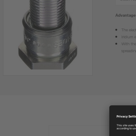
Stock No
Advantages
The elec
Iridium 
With the
spreadin