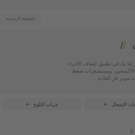
الصفحة الرئيسية
بك في تطبيق كشاف الأجزاء Part Finder! من فضلك حدد التطبيق الخاص بك، ثم احصل على جميع أجزاء NGK وNTK المناسبة -
ات الأكسجين، ومستشعرات ضغط
ت الإشعال
عربات الثلوج