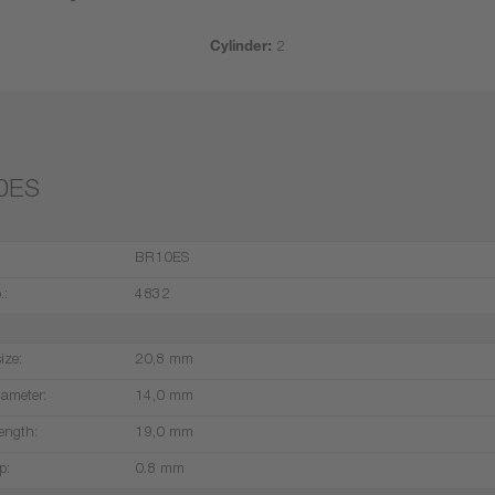
Cylinder:
2
0ES
BR10ES
.:
4832
ize:
20,8 mm
iameter:
14,0 mm
ength:
19,0 mm
p:
0.8 mm