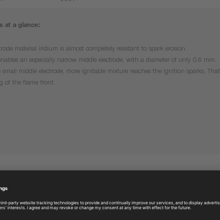
.:
6801
 at a glance:
trode material iridium is almost completely resistant to spark erosion.
enables an especially narrow middle electrode, with a diameter of only 0.6 mm.
 small middle electrode, more ignitable mixture reaches the ignition sparks. That 
g of the flame front.
More products