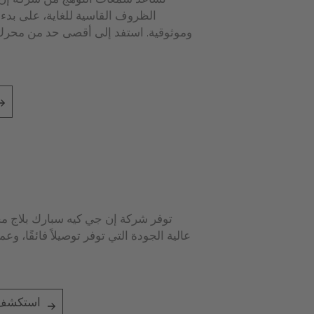
تساعد شمعات التوهج من شركة إن ج
الظروف القاسية للغاية، على بد
وموثوقية. استفد إلى أقصى حد من محرك 
توفر شركة إن جي كيه سبارك بلاج م
عالية الجودة التي توفر توصيلاً فائقًا، وع
استكشف ح