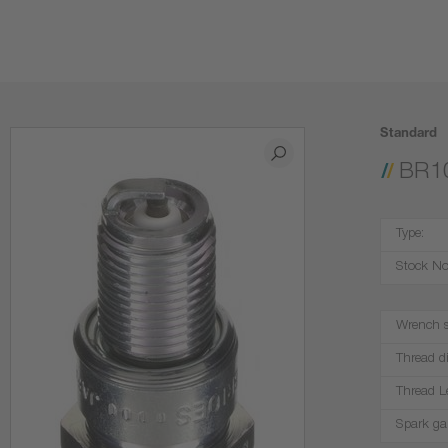
Standard
BR1
Type:
Stock No
Wrench s
Thread d
Thread L
Spark ga