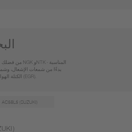
الب
بدءًا من شمعات الإشعال، وشم
الكتلة الهوائية ومجمع السحب، ومستشعرات السرعة والموضع وصمامات إعادة تدوير غاز العادم (EGR).
AC58L5 (SUZUKI)
شمعات 