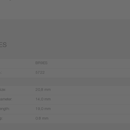
ES
BR9ES
.:
5722
ize:
20,8 mm
iameter:
14,0 mm
ength:
19,0 mm
p:
0.8 mm