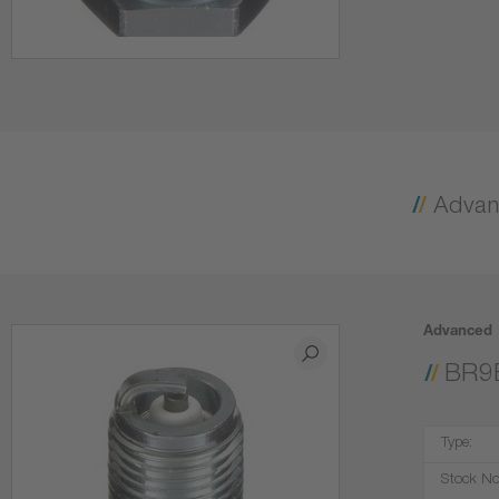
Advanced
BR9
Type:
Stock No