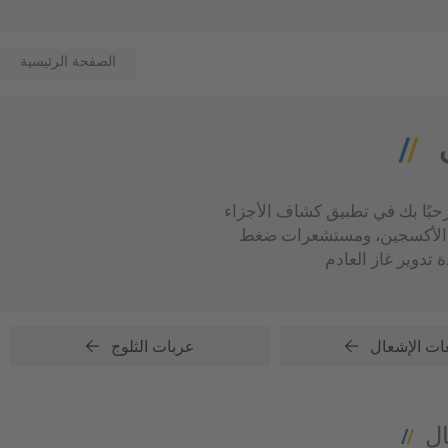
الصفحة الرئيسية
بك في تطبيق كشاف الأجزاء Part Finder! من فضلك حدد التطبيق الخاص بك، ثم احصل على جميع أجزاء NGK وNTK المناسبة -
ات الأكسجين، ومستشعرات ضغط
ت الإشعال
عربات الثلوج