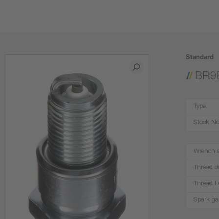
Standard
BR9
Type:
Stock No
Wrench s
Thread d
Thread L
Spark ga