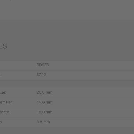
ES
BR9ES
.:
5722
ize:
20,8 mm
iameter:
14,0 mm
ength:
19,0 mm
p:
0.8 mm