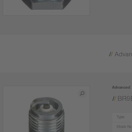
Advanced
BR9
Type:
Stock No