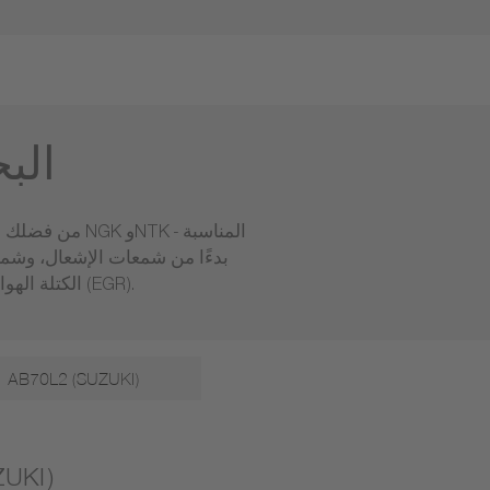
الب
بدءًا من شمعات الإشعال، وشم
الكتلة الهوائية ومجمع السحب، ومستشعرات السرعة والموضع وصمامات إعادة تدوير غاز العادم (EGR).
AB70L2 (SUZUKI)
شمعات 