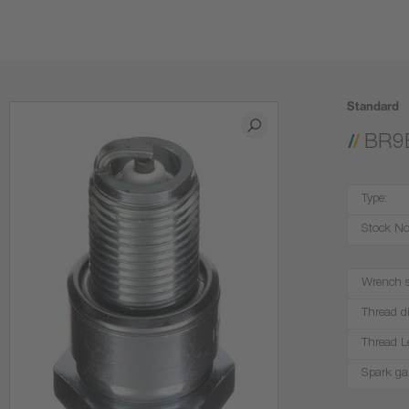
Standard
BR9
Type:
Stock No
Wrench s
Thread d
Thread L
Spark ga