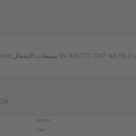
ت الإشعال for ARCTIC CAT AB70L2 (SUZUKI)
EIX
BR9EIX
.:
3981