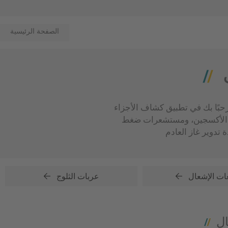
الصفحة الرئيسية
بك في تطبيق كشاف الأجزاء Part Finder! من فضلك حدد التطبيق الخاص بك، ثم احصل على جميع أجزاء NGK وNTK المناسبة -
ات الأكسجين، ومستشعرات ضغط
ت الإشعال
عربات الثلوج