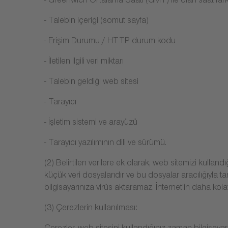
- Greenwich Ortalama Saati (GMT) ile olan saat fark
- Talebin içeriği (somut sayfa)
- Erişim Durumu / HTTP durum kodu
- İletilen ilgili veri miktarı
- Talebin geldiği web sitesi
- Tarayıcı
- İşletim sistemi ve arayüzü
- Tarayıcı yazılımının dili ve sürümü.
(2) Belirtilen verilere ek olarak, web sitemizi kulland
küçük veri dosyalarıdır ve bu dosyalar aracılığıyla ta
bilgisayarınıza virüs aktaramaz. İnternet'in daha kolay
(3) Çerezlerin kullanılması: