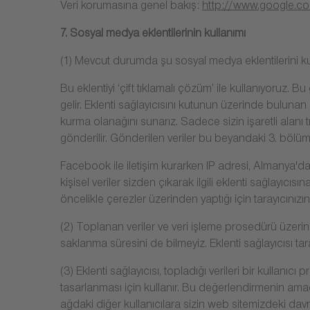
Veri korumasına genel bakış:
http://www.google.com/
7. Sosyal medya eklentilerinin kullanımı
(1) Mevcut durumda şu sosyal medya eklentilerini k
Bu eklentiyi ‘çift tıklamalı çözüm’ ile kullanıyoruz. 
gelir. Eklenti sağlayıcısını kutunun üzerinde bulunan
kurma olanağını sunarız. Sadece sizin işaretli alanı tık
gönderilir. Gönderilen veriler bu beyandaki 3. bölüm
Facebook ile iletişim kurarken IP adresi, Almanya'daki
kişisel veriler sizden çıkarak ilgili eklenti sağlayıcıs
öncelikle çerezler üzerinden yaptığı için tarayıcınız
(2) Toplanan veriler ve veri işleme prosedürü üzerind
saklanma süresini de bilmeyiz. Eklenti sağlayıcısı ta
(3) Eklenti sağlayıcısı, topladığı verileri bir kullanı
tasarlanması için kullanır. Bu değerlendirmenin amac
ağdaki diğer kullanıcılara sizin web sitemizdeki davra