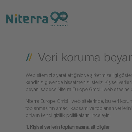
Direct
Direct
Direct
to
to
to
main
main
footer
navigation
content
Veri koruma beyan
Web sitemizi ziyaret ettiğiniz ve şirketimize ilgi gös
kendinizi güvende hissetmenizi isteriz. Kişisel veriler
beyanı sadece Niterra Europe GmbH web sitesine aitt
Niterra Europe GmbH web sitelerinde, bu veri koruma 
toplanmasının amacı, kapsamı ve toplanan verilerinizi
onların kendi gizlilik politikalarını inceleyin.
1. Kişisel verilerin toplanmasına ait bilgiler