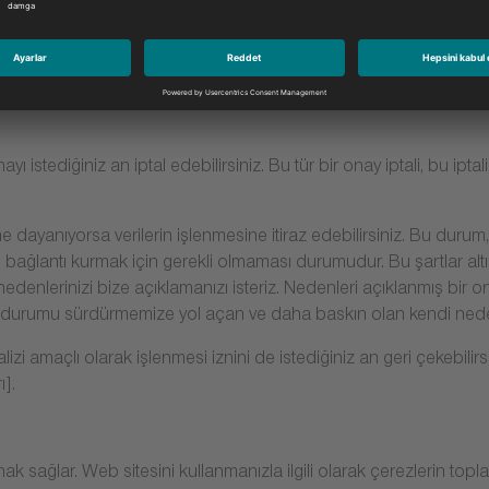
uda daha fazla bilgi için bize kişisel verilerinizi iletebilir veya aşağ
ın merkezi, Avrupa Ekonomik Alanı dışındaki bir devlette olduğun
ayı istediğiniz an iptal edebilirsiniz. Bu tür bir onay iptali, bu ipta
sine dayanıyorsa verilerin işlenmesine itiraz edebilirsiniz. Bu dur
e bağlantı kurmak için gerekli olmaması durumudur. Bu şartlar altın
nlerinizi bize açıklamanızı isteriz. Nedenleri açıklanmış bir ona
ut durumu sürdürmemize yol açan ve daha baskın olan kendi nedenl
lizi amaçlı olarak işlenmesi iznini de istediğiniz an geri çekebilirsi
ı].
ak sağlar. Web sitesini kullanmanızla ilgili olarak çerezlerin topl