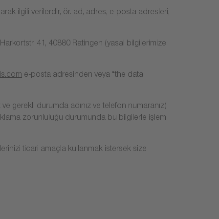
rak ilgili verilerdir, ör. ad, adres, e-posta adresleri,
kortstr. 41, 40880 Ratingen (yasal bilgilerimize
is.com
e-posta adresinden veya “the data
iz ve gerekli durumda adınız ve telefon numaranız)
 saklama zorunluluğu durumunda bu bilgilerle işlem
erinizi ticari amaçla kullanmak istersek size