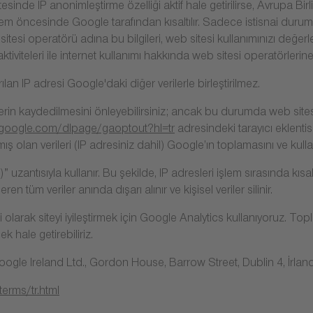
sinde IP anonimleştirme özelliği aktif hale getirilirse, Avrupa Bi
şlem öncesinde Google tarafından kısaltılır. Sadece istisnai du
sitesi operatörü adına bu bilgileri, web sitesi kullanımınızı değer
ktiviteleri ile internet kullanımı hakkında web sitesi operatörlerin
lan IP adresi Google'daki diğer verilerle birleştirilmez.
ezlerin kaydedilmesini önleyebilirsiniz; ancak bu durumda web site
s.google.com/dlpage/gaoptout?hl=tr
adresindeki tarayıcı eklentisi
mış olan verileri (IP adresiniz dahil) Google’ın toplamasını ve kull
uzantısıyla kullanır. Bu şekilde, IP adresleri işlem sırasında kısal
en tüm veriler anında dışarı alınır ve kişisel veriler silinir.
 olarak siteyi iyileştirmek için Google Analytics kullanıyoruz. Top
cek hale getirebiliriz.
 Google Ireland Ltd., Gordon House, Barrow Street, Dublin 4, İrlan
erms/tr.html