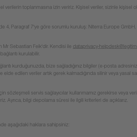
rilerin toplanmasına izin veririz. Kişisel veriler, sizinle kişisel ola
4, Paragraf 7'ye göre sorumlu kuruluş: Niterra Europe GmbH, Har
r Sebastian Feik'dir. Kendisi ile
dataprivacy-helpdesk@legitim
ağlantı kurulabilir.
ağlantı kurduğunuzda, bize sağladığınız bilgiler (e-posta adresin
de elde edilen veriler artık gerek kalmadığında silinir veya yasal
n sözleşmeli servis sağlayıcılar kullanmamız gerekirse veya veril
iz. Ayrıca, bilgi depolama süresi ile ilgili kriterleri de açıklarız.
erinde aşağıdaki haklara sahipsiniz: