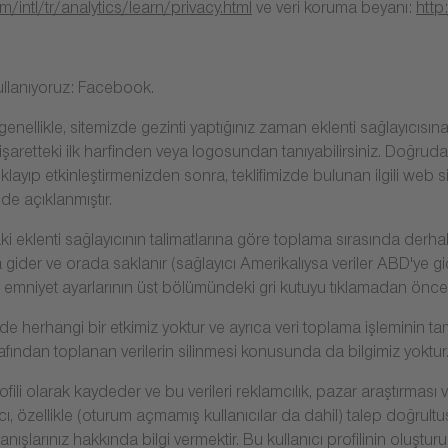
intl/tr/analytics/learn/privacy.html
ve veri koruma beyanı:
http
ullanıyoruz: Facebook.
Bu genellikle, sitemizde gezinti yaptığınız zaman eklenti sağlayıcıs
 işaretteki ilk harfinden veya logosundan tanıyabilirsiniz. Doğruda
layıp etkinleştirmenizden sonra, teklifimizde bulunan ilgili web site
de açıklanmıştır.
 eklenti sağlayıcının talimatlarına göre toplama sırasında derhal an
ına gider ve orada saklanır (sağlayıcı Amerikalıysa veriler ABD'ye gi
ın emniyet ayarlarının üst bölümündeki gri kutuyu tıklamadan önce 
e herhangi bir etkimiz yoktur ve ayrıca veri toplama işleminin tam
rafından toplanan verilerin silinmesi konusunda da bilgimiz yoktur
cı profili olarak kaydeder ve bu verileri reklamcılık, pazar araştırma
ı, özellikle (oturum açmamış kullanıcılar da dahil) talep doğrul
nışlarınız hakkında bilgi vermektir. Bu kullanıcı profilinin oluştur