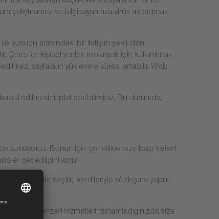
sayarınıza kaydedilen küçük veri dosyalarıdır ve bu
gram çalıştıramaz ve bilgisayarınıza virüs aktaramaz.
ile sunucu arasındaki bir iletişim şekli olan
. Çerezler, kişisel verileri toplamak için kullanılmaz.
sedilmez, sayfaların yüklenme süresi artabilir. Web
n kabul edilmesini iptal edebilirsiniz. Bu durumda,
de sunuyoruz. Bunun için genellikle bize bazı kişisel
sipler geçerliliğini korur.
ızdan dikkatle seçilir, kendileriyle sözleşme yapılır,
maları veya benzeri hizmetleri tamamladığınızda size