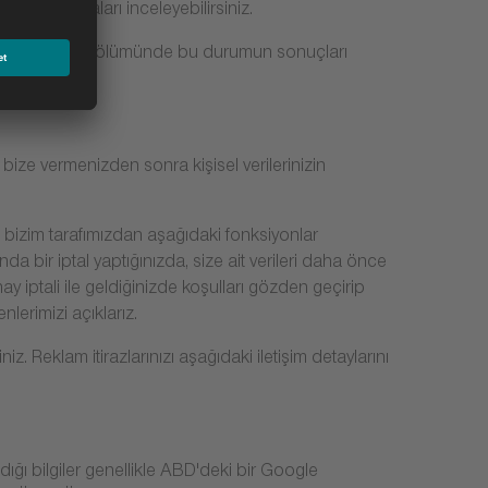
ıdaki açıklamaları inceleyebilirsiniz.
da açıklamalar bölümünde bu durumun sonuçları
li bize vermenizden sonra kişisel verilerinizin
um, bizim tarafımızdan aşağıdaki fonksiyonlar
da bir iptal yaptığınızda, size ait verileri daha önce
y iptali ile geldiğinizde koşulları gözden geçirip
erimizi açıklarız.
niz. Reklam itirazlarınızı aşağıdaki iletişim detaylarını
adığı bilgiler genellikle ABD'deki bir Google