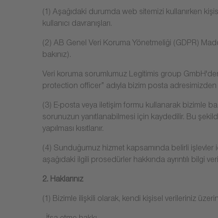
(1) Aşağıdaki durumda web sitemizi kullanırken kişisel ve
kullanıcı davranışları.
(2) AB Genel Veri Koruma Yönetmeliği (GDPR) Madde 
bakınız).
Veri koruma sorumlumuz Legitimis group GmbH'den M
protection officer” adıyla bizim posta adresimizden b
(3) E-posta veya iletişim formu kullanarak bizimle b
sorunuzun yanıtlanabilmesi için kaydedilir. Bu şekil
yapılması kısıtlanır.
(4) Sunduğumuz hizmet kapsamında belirli işlevler içi
aşağıdaki ilgili prosedürler hakkında ayrıntılı bilgi verir
2. Haklarınız
(1) Bizimle ilişkili olarak, kendi kişisel verileriniz üz