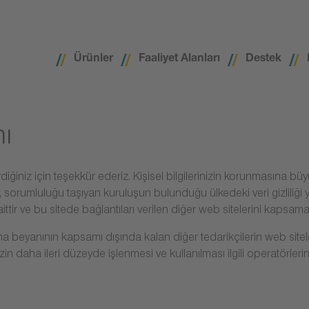
Ürünler
Faaliyet Alanları
Destek
ı
terdiğiniz için teşekkür ederiz. Kişisel bilgilerinizin korunmasına
i, sorumluluğu taşıyan kuruluşun bulunduğu ülkedeki veri gizliliği yö
ir ve bu sitede bağlantıları verilen diğer web sitelerini kapsama
beyanının kapsamı dışında kalan diğer tedarikçilerin web siteler
n daha ileri düzeyde işlenmesi ve kullanılması ilgili operatörlerin