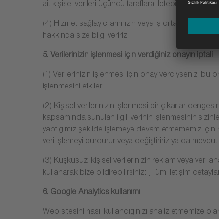
ait kişisel verileri üçüncü taraflara iletebiliriz. Bu kon
(4) Hizmet sağlayıcılarımızın veya iş ortaklarımız
hakkında size bilgi veririz.
5. Verilerinizin işlenmesi için verdiğiniz onayın iptali
(1) Verilerinizin işlenmesi için onay verdiyseniz, bu on
işlenmesini etkiler.
(2) Kişisel verilerinizin işlenmesi bir çıkarlar denge
kapsamında sunulan ilgili verinin işlenmesinin sizinl
yaptığımız şekilde işlemeye devam etmememiz için nede
veri işlemeyi durdurur veya değiştiririz ya da mevc
(3) Kuşkusuz, kişisel verilerinizin reklam veya veri ana
kullanarak bize bildirebilirsiniz: [Tüm iletişim detaylar
6. Google Analytics kullanımı
Web sitesini nasıl kullandığınızı analiz etmemize olan