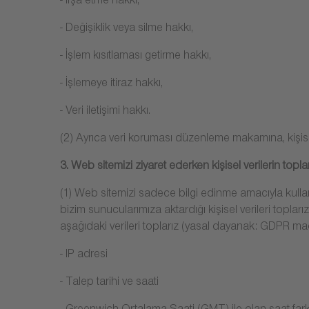
- İfşa etme hakkı,
- Değişiklik veya silme hakkı,
- İşlem kısıtlaması getirme hakkı,
- İşlemeye itiraz hakkı,
- Veri iletişimi hakkı.
(2) Ayrıca veri koruması düzenleme makamına, kişisel v
3. Web sitemizi ziyaret ederken kişisel verilerin topl
(1) Web sitemizi sadece bilgi edinme amacıyla kulla
bizim sunucularımıza aktardığı kişisel verileri topla
aşağıdaki verileri toplarız (yasal dayanak: GDPR mad
- IP adresi
- Talep tarihi ve saati