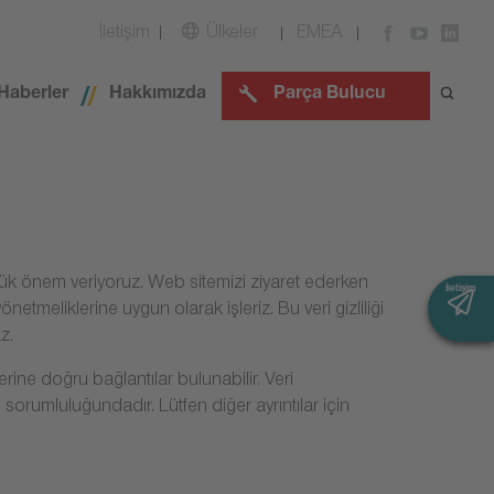
İletişim
Ülkeler
EMEA
Haberler
Hakkımızda
Parça Bulucu
 büyük önem veriyoruz. Web sitemizi ziyaret ederken
İletişim
netmeliklerine uygun olarak işleriz. Bu veri gizliliği
z.
ine doğru bağlantılar bulunabilir. Veri
 sorumluluğundadır. Lütfen diğer ayrıntılar için