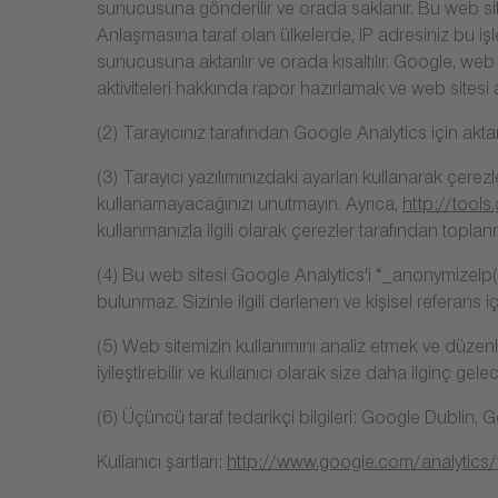
sunucusuna gönderilir ve orada saklanır. Bu web site
Anlaşmasına taraf olan ülkelerde, IP adresiniz bu i
sunucusuna aktarılır ve orada kısaltılır. Google, web 
aktiviteleri hakkında rapor hazırlamak ve web sitesi a
(2) Tarayıcınız tarafından Google Analytics için aktarı
(3) Tarayıcı yazılımınızdaki ayarları kullanarak çer
kullanamayacağınızı unutmayın. Ayrıca,
http://tool
kullanmanızla ilgili olarak çerezler tarafından toplan
(4) Bu web sitesi Google Analytics'i “_anonymizelp()” 
bulunmaz. Sizinle ilgili derlenen ve kişisel referans içer
(5) Web sitemizin kullanımını analiz etmek ve düzenli
iyileştirebilir ve kullanıcı olarak size daha ilginç gele
(6) Üçüncü taraf tedarikçi bilgileri: Google Dublin,
Kullanıcı şartları:
http://www.google.com/analytics/t