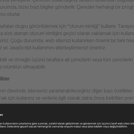
ıza yerleştirilir. Çerezler, kullandığınız tarayıcı tarafından bilgi
u durumda, bize) bazı bilgiler gönderilir. Çerezler herhangi bir pro
cı olurlar.
faları doğru görüntülemek için “oturum kimliği” kullanır. Tarayıcı 
da size atanan oturum kimliğini geçici olarak saklamak için kullanılır
rsiniz. Çoğu durumda, web sitemizi kullanırken önemli bir fark his
e JavaScript kullanımını etkinleştirmenizi öneririz.
rabilir ve örneğin üçünü taraflara ait çerezlerin veya tüm çerezleri
ız mümkün olmayabilir.
ikler
n ötesinde, isterseniz yararlanabileceğiniz diğer bazı özellikler 
mak için kullanırız ve verilerle ilgili olarak daha önce belirtilen pren
şımızdaki servis sağlayıcılarla bağlantı kurarız. Bunlar bizim tarafım
re hareket ederler.
uz promosyonlara veya yarışmalara katıldığınız zaman ya da anlaş