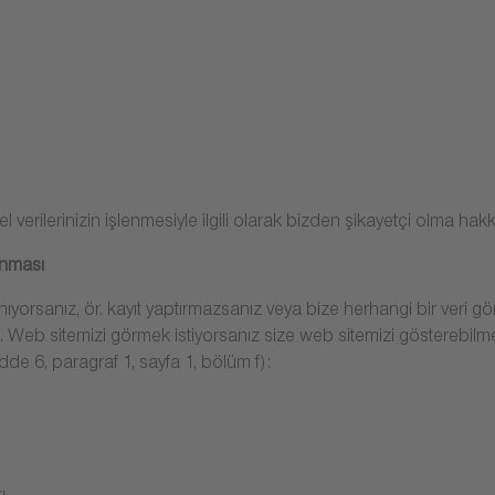
erilerinizin işlenmesiyle ilgili olarak bizden şikayetçi olma hakkı
anması
nıyorsanız, ör. kayıt yaptırmazsanız veya bize herhangi bir ver
rız. Web sitemizi görmek istiyorsanız size web sitemizi gösterebil
de 6, paragraf 1, sayfa 1, bölüm f):