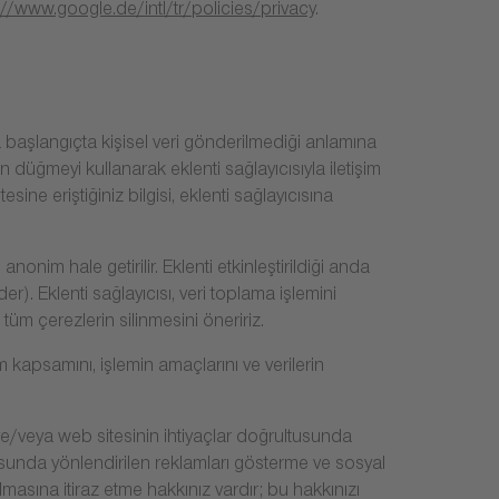
://www.google.de/intl/tr/policies/privacy
.
ına başlangıçta kişisel veri gönderilmediği anlamına
n düğmeyi kullanarak eklenti sağlayıcısıyla iletişim
sine eriştiğiniz bilgisi, eklenti sağlayıcısına
onim hale getirilir. Eklenti etkinleştirildiği anda
der). Eklenti sağlayıcısı, veri toplama işlemini
tüm çerezlerin silinmesini öneririz.
 kapsamını, işlemin amaçlarını ve verilerin
.
sı ve/veya web sitesinin ihtiyaçlar doğrultusunda
tusunda yönlendirilen reklamları gösterme ve sosyal
ulmasına itiraz etme hakkınız vardır; bu hakkınızı