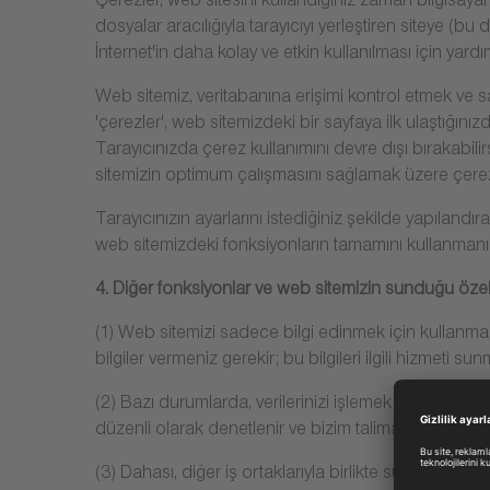
Çerezler, web sitesini kullandığınız zaman bilgisayarın
dosyalar aracılığıyla tarayıcıyı yerleştiren siteye (b
İnternet'in daha kolay ve etkin kullanılması için yardım
Web sitemiz, veritabanına erişimi kontrol etmek ve say
'çerezler', web sitemizdeki bir sayfaya ilk ulaştığınız
Tarayıcınızda çerez kullanımını devre dışı bırakabili
sitemizin optimum çalışmasını sağlamak üzere çerez v
Tarayıcınızın ayarlarını istediğiniz şekilde yapılandı
web sitemizdeki fonksiyonların tamamını kullanman
4. Diğer fonksiyonlar ve web sitemizin sunduğu özell
(1) Web sitemizi sadece bilgi edinmek için kullanmanı
bilgiler vermeniz gerekir; bu bilgileri ilgili hizmeti sun
(2) Bazı durumlarda, verilerinizi işlemek için bizim dı
düzenli olarak denetlenir ve bizim talimatlarımıza gö
(3) Dahası, diğer iş ortaklarıyla birlikte sunduğum