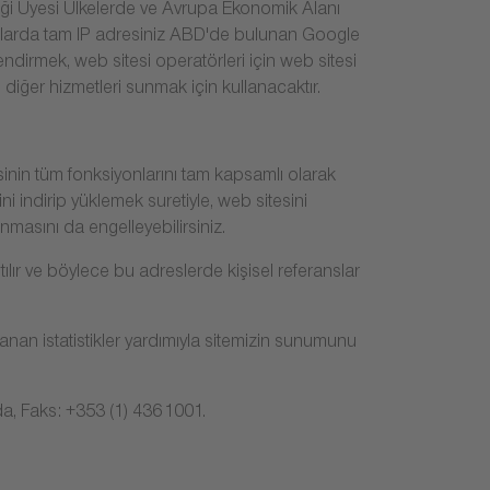
rliği Üyesi Ülkelerde ve Avrupa Ekonomik Alanı
rumlarda tam IP adresiniz ABD'de bulunan Google
lendirmek, web sitesi operatörleri için web sitesi
e diğer hizmetleri sunmak için kullanacaktır.
sinin tüm fonksiyonlarını tam kapsamlı olarak
ni indirip yüklemek suretiyle, web sitesini
anmasını da engelleyebilirsiniz.
tılır ve böylece bu adreslerde kişisel referanslar
lanan istatistikler yardımıyla sitemizin sunumunu
da, Faks: +353 (1) 436 1001.