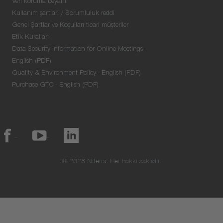
Veri koruma beyanı
Kullanım şartları / Sorumluluk reddi
Genel Şartlar ve Koşulları ticari müşteriler
Etik Kuralları
Data Security Information for Online Meetings -
English (PDF)
Quality & Environment Policy - English (PDF)
Purchase GTC - English (PDF)
© 2026 Niterra. Her hakkı saklıdır.