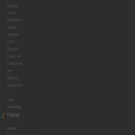
Egzoz
Gazı
Resirkül
asyon
Valfleri
NTK
Egzoz
Gazı ve
Diferansi
yel
Basınç
Sensörler
i
Gaz
Kelebeği
Yasal
Baskı