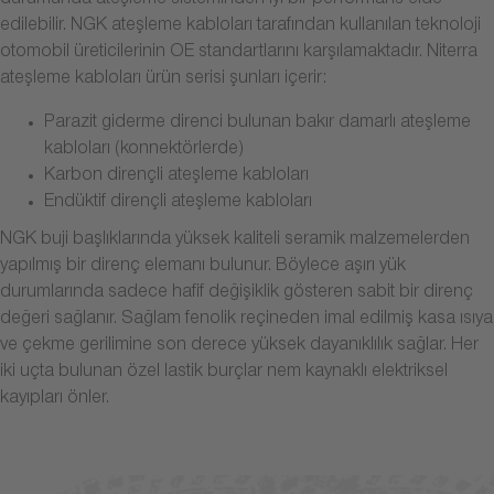
durumunda ateşleme sisteminden iyi bir performans elde
edilebilir. NGK ateşleme kabloları tarafından kullanılan teknoloji
otomobil üreticilerinin OE standartlarını karşılamaktadır. Niterra
ateşleme kabloları ürün serisi şunları içerir:
Parazit giderme direnci bulunan bakır damarlı ateşleme
kabloları (konnektörlerde)
Karbon dirençli ateşleme kabloları
Endüktif dirençli ateşleme kabloları
NGK buji başlıklarında yüksek kaliteli seramik malzemelerden
yapılmış bir direnç elemanı bulunur. Böylece aşırı yük
durumlarında sadece hafif değişiklik gösteren sabit bir direnç
değeri sağlanır. Sağlam fenolik reçineden imal edilmiş kasa ısıya
ve çekme gerilimine son derece yüksek dayanıklılık sağlar. Her
iki uçta bulunan özel lastik burçlar nem kaynaklı elektriksel
kayıpları önler.