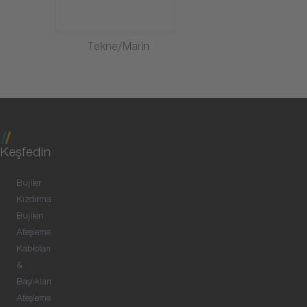
Tekne/Marin
Keşfedin
Bujiler
Kızdırma
Bujileri
Ateşleme
Kabloları
&
Başlıkları
Ateşleme