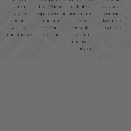
1140'a
Avrupa ve
Kimyasal ve
Yüksek
varan
EMEA'daki
elektriksel
derecede
çeşitte
operasyonlarda
ortamlara
zorlayıcı
ateşleme
araçların
karşı
koşullara
kablosu
%82'sini
yüksek
dayanıklıdır
sunulmaktadır
kapsama
koruma
sağlayan
izolasyon
si için