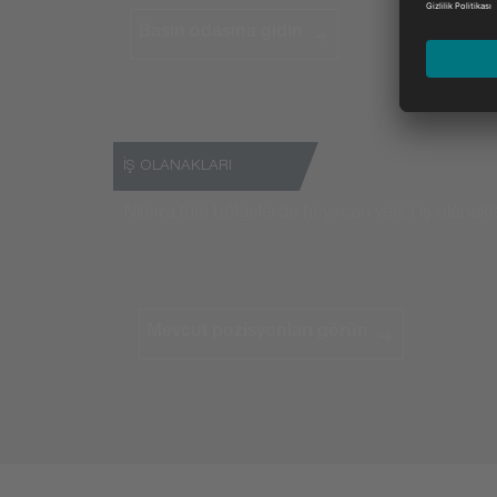
Basın odasına gidin
İŞ OLANAKLARI
Niterra tüm bölgelerde heyecan verici iş olanakl
Mevcut pozisyonları görün