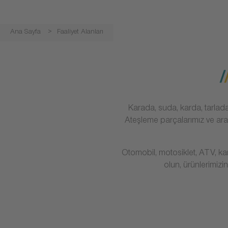
Ana Sayfa
Faaliyet Alanları
Karada, suda, karda, tarlada
Ateşleme parçalarımız ve araç
Otomobil, motosiklet, ATV, kar
olun, ürünlerimizi