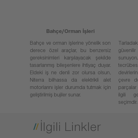
Bahçe/Orman İşleri
Bahçe ve orman işlerine yönelik son
Tarladak
derece özel araçlar, bu benzersiz
güveni
gereksinimleri karşılayacak şekilde
sunuyor
tasarlanmış bileşenlere ihtiyaç duyar.
tecrüb
Eldeki iş ne denli zor olursa olsun,
devirler
Niterra bilhassa da elektrikli alet
çevre d
motorlarını işler durumda tutmak için
parçalar
geliştirilmiş bujiler sunar.
ilgili 
seçimdir.
İlgili Linkler