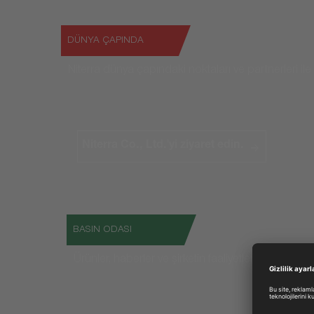
DÜNYA ÇAPINDA
Niterra dünya çapındaki noktaları ve partnerleri ile
Niterra Co., Ltd.'yi ziyaret edin.
BASIN ODASI
Ürünler, haberler ve şirketin faaliyetlerine dair her