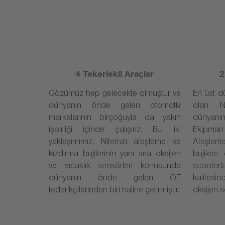
4 Tekerlekli Araçlar
2
Gözümüz hep gelecekte olmuştur ve
En üst dü
dünyanın önde gelen otomotiv
olan Ni
markalarının birçoğuyla da yakın
dünyanı
işbirliği içinde çalışırız. Bu iki
Ekipman 
yaklaşımımız, Niterra'ı ateşleme ve
Ateşlem
kızdırma bujilerinin yanı sıra oksijen
bujilere
ve sıcaklık sensörleri konusunda
scooterla
dünyanın önde gelen OE
kalitesi
tedarikçilerinden biri haline getirmiştir.
oksijen s