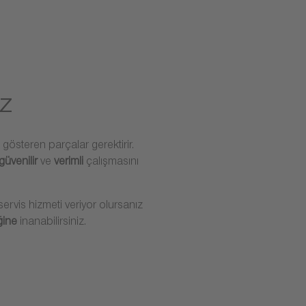
z
gösteren parçalar gerektirir.
güvenilir
ve
verimli
çalışmasını
ervis hizmeti veriyor olursanız
iğine
inanabilirsiniz.