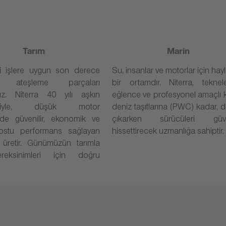
Tarım
Marin
i işlere uygun son derece
Su, insanlar ve motorlar için hayl
lir ateşleme parçaları
bir ortamdır. Niterra, teknel
uz. Niterra 40 yılı aşkın
eğlence ve profesyonel amaçlı k
esiyle, düşük motor
deniz taşıtlarına (PWC) kadar, 
inde güvenilir, ekonomik ve
çıkarken sürücüleri güv
ostu performans sağlayan
hissettirecek uzmanlığa sahiptir.
 üretir. Günümüzün tarımla
gereksinimleri için doğru