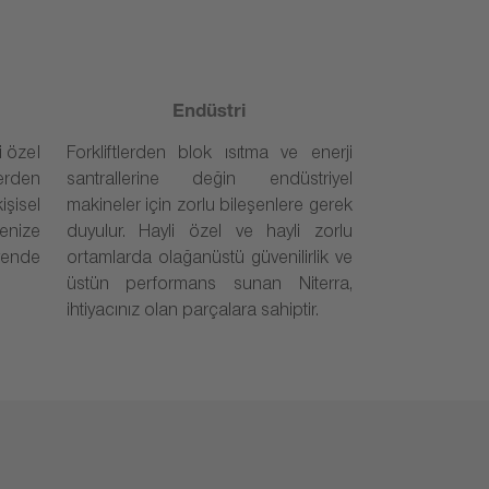
Endüstri
i özel
Forkliftlerden blok ısıtma ve enerji
erden
santrallerine değin endüstriyel
işisel
makineler için zorlu bileşenlere gerek
denize
duyulur. Hayli özel ve hayli zorlu
ende
ortamlarda olağanüstü güvenilirlik ve
üstün performans sunan Niterra,
ihtiyacınız olan parçalara sahiptir.