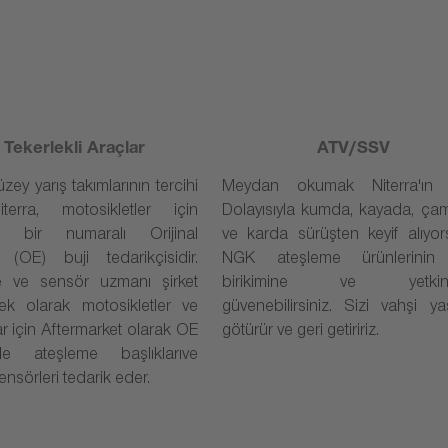
 Tekerlekli Araçlar
ATV/SSV
zey yarış takımlarının tercihi
Meydan okumak Niterra'ın iş
terra, motosikletler için
Dolayısıyla kumda, kayada, ça
n bir numaralı Orijinal
ve karda sürüşten keyif alıyor
(OE) buji tedarikçisidir.
NGK ateşleme ürünlerinin 
e ve sensör uzmanı şirket
birikimine ve yetkinli
 ek olarak motosikletler ve
güvenebilirsiniz. Sizi vahşi y
r için Aftermarket olarak OE
götürür ve geri getiririz.
nde ateşleme başlıklarıve
ensörleri tedarik eder.