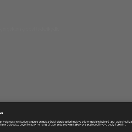
 gerçekten global tedarikçdir.
 şey