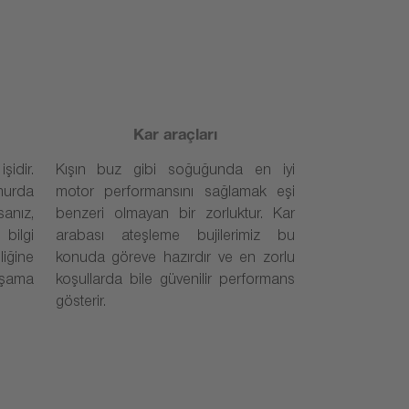
Kar araçları
idir.
Kışın buz gibi soğuğunda en iyi
murda
motor performansını sağlamak eşi
sanız,
benzeri olmayan bir zorluktur. Kar
bilgi
arabası ateşleme bujilerimiz bu
ğine
konuda göreve hazırdır ve en zorlu
aşama
koşullarda bile güvenilir performans
gösterir.