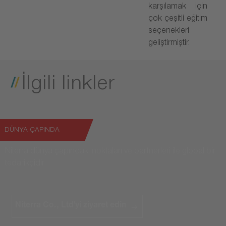
karşılamak için
çok çeşitli eğitim
seçenekleri
geliştirmiştir.
İlgili linkler
DÜNYA ÇAPINDA
Niterra dünya çapındaki noktaları ve partnerleri ile global bir
tedarikçidir
Niterra Co., Ltd'yi ziyaret edin