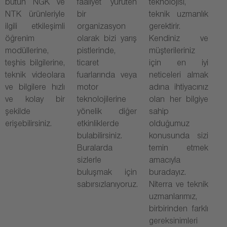
bütün NGK ve
faaliyet yürüten
teknolojisi,
NTK ürünleriyle
bir
teknik uzmanlık
ilgili etkileşimli
organizasyon
gerektirir.
öğrenim
olarak bizi yarış
Kendiniz ve
modüllerine,
pistlerinde,
müşterileriniz
teşhis bilgilerine,
ticaret
için en iyi
teknik videolara
fuarlarında veya
neticeleri almak
ve bilgilere hızlı
motor
adına ihtiyacınız
ve kolay bir
teknolojilerine
olan her bilgiye
şekilde
yönelik diğer
sahip
erişebilirsiniz.
etkinliklerde
olduğumuz
bulabilirsiniz.
konusunda sizi
Buralarda
temin etmek
sizlerle
amacıyla
buluşmak için
buradayız.
sabırsızlanıyoruz.
Niterra ve teknik
uzmanlarımız,
birbirinden farklı
gereksinimleri