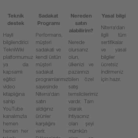
Teknik
Sadakat
Nereden
Yasal bilgi
destek
Programı
satın
Niterra'dan
alabilirim?
Hayli
Performans,
ilgili tüm
bilgilendirici
müşteri
Nerede
sertifikalar
TekniWiki
sadakati ve
olursanız
ve yasal
platformumuz
kendi üstün
olun,
bilgiler
ya da
müşteri
ülkenizi ve
ücretsiz
kapsamlı
sadakat
pazarınızı
indirmeniz
eğitici
programlarımız
bilen özel
için hazır.
video
sayesinde
satış
kitaplığına
Niterra'dan
temsilcilerimiz
sahip
satın
vardır. Tam
YouTube
aldığınız
olarak
kanalımızla
ürünler
ihtiyacınız
hemen
karşılığını
olan şeyi
hemen her
verir.
mümkün