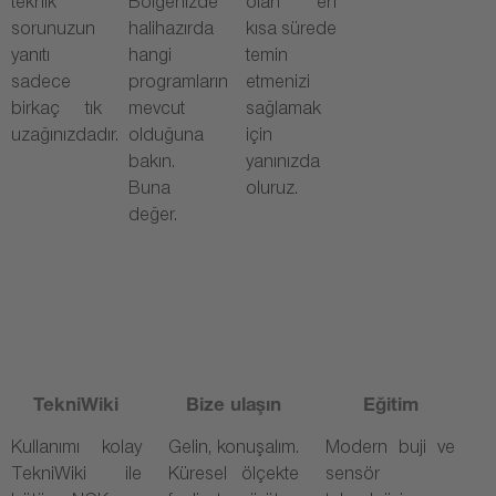
teknik
Bölgenizde
olan en
sorunuzun
halihazırda
kısa sürede
yanıtı
hangi
temin
sadece
programların
etmenizi
birkaç tık
mevcut
sağlamak
uzağınızdadır.
olduğuna
için
bakın.
yanınızda
Buna
oluruz.
değer.
TekniWiki
Bize ulaşın
Eğitim
Kullanımı kolay
Gelin, konuşalım.
Modern buji ve
TekniWiki ile
Küresel ölçekte
sensör