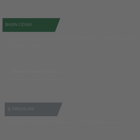
BASIN ODASI
Güncel haberler ve bilgiye ulaşmak isteyen basın mensupları
için iletişim noktası
Basın odasına gidin
İŞ FIRSATLARI
NGK tüm bölgelerde heyecan verici iş fırsatları sunuyor