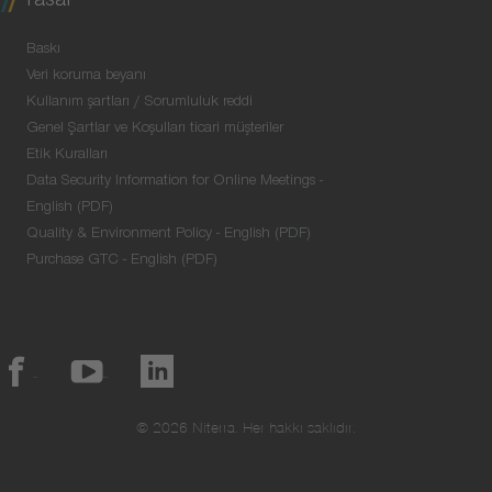
Yasal
Baskı
Veri koruma beyanı
Kullanım şartları / Sorumluluk reddi
Genel Şartlar ve Koşulları ticari müşteriler
Etik Kuralları
Data Security Information for Online Meetings -
English (PDF)
Quality & Environment Policy - English (PDF)
Purchase GTC - English (PDF)
© 2026 Niterra. Her hakkı saklıdır.