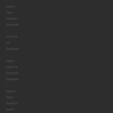
i
Egzoz
Gazı
Sıcaklık
Sensörler
i
MAP/M
AF
Sensörler
i
Motor
Devir ve
Pozisyon
Sensörler
i
Egzoz
Gazı
Resirkül
asyon