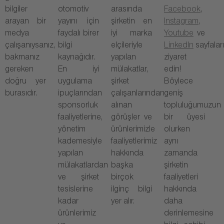
bilgiler
otomotiv
arasında
Facebook
,
arayan bir
yayını için
şirketin en
Instagram
,
medya
faydalı birer
iyi marka
Youtube
ve
çalışanıysanız,
bilgi
elçileriyle
LinkedIn
sayfaları
bakmanız
kaynağıdır.
yapılan
ziyaret
gereken
En iyi
mülakatlar,
edin!
doğru yer
uygulama
şirket
Böylece
burasıdır.
ipuçlarından
çalışanlarından
geniş
sponsorluk
alınan
topluluğumuzun
faaliyetlerine,
görüşler ve
bir üyesi
yönetim
ürünlerimizle
olurken
kademesiyle
faaliyetlerimiz
aynı
yapılan
hakkında
zamanda
mülakatlardan
başka
şirketin
ve şirket
birçok
faaliyetleri
tesislerine
ilginç bilgi
hakkında
kadar
yer alır.
daha
ürünlerimiz
derinlemesine