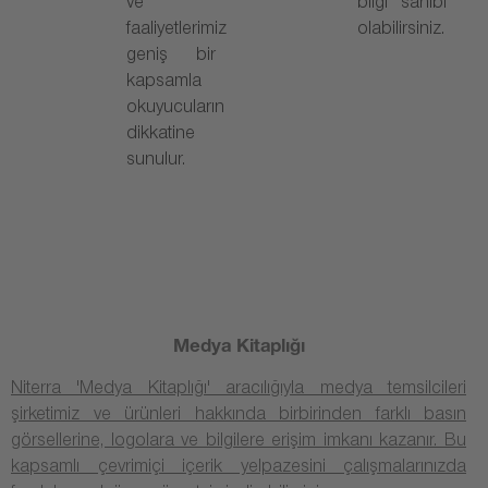
ve
bilgi sahibi
faaliyetlerimiz
olabilirsiniz.
geniş bir
kapsamla
okuyucuların
dikkatine
sunulur.
Medya Kitaplığı
Niterra 'Medya Kitaplığı' aracılığıyla medya temsilcileri
şirketimiz ve ürünleri hakkında birbirinden farklı basın
görsellerine, logolara ve bilgilere erişim imkanı kazanır. Bu
kapsamlı çevrimiçi içerik yelpazesini çalışmalarınızda