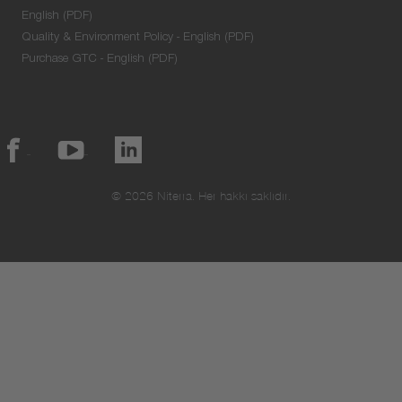
English (PDF)
Quality & Environment Policy - English (PDF)
Purchase GTC - English (PDF)
© 2026 Niterra. Her hakkı saklıdır.