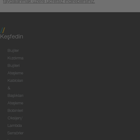
faydalanmak üzere ücretsiz indirebilirsiniz.
Keşfedin
Bujiler
Kızdırma
Bujileri
Ateşleme
Kabloları
&
Başlıkları
Ateşleme
Bobinleri
Oksijen/
Lambda
Sensörler