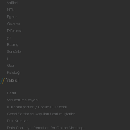
Valfleri
NTK
Egzoz
Gazı ve
Diferansi
yel
Basınç
Sensörler
i
Gaz
Kelebeği
Yasal
Baskı
Veri koruma beyanı
Kullanım şartları / Sorumluluk reddi
Genel Şartlar ve Koşulları ticari müşteriler
Etik Kuralları
Data Security Information for Online Meetings -