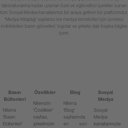
laboratuvarına kadar uzanan özel ve eğlendirici içerikler sunan
tüm Sosyal Medya kanallarımızı bir araya getiren bir platformdur.
'Medya Kitaplığı' sayfamız ise medya temsilcileri için ücretsiz
indirilebilen basın görselleri, logolar ve şirkete dair başka bilgiler
içerir.
Basın
Özellikler
Blog
Sosyal
Bültenleri
Medya
Niterra'ın
Niterra
Niterra
'Özellikler'
'Blog'
Sosyal
'Basın
sayfası,
sayfasında
Medya
Bültenleri'
şirketimizin
en son
kanallarımızla