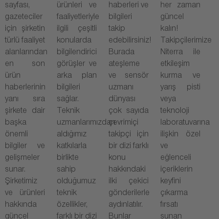
sayfası,
ürünleri ve
haberleri ve
her zaman
gazeteciler
faaliyetleriyle
bilgileri
güncel
için şirketin
ilgili çeşitli
takip
kalın!
türlü faaliyet
konularda
edebilirsiniz!
Takipçilerimize
alanlarından
bilgilendirici
Burada
Niterra ile
en son
görüşler ve
ateşleme
etkileşim
ürün
arka plan
ve sensör
kurma ve
haberlerinin
bilgileri
uzmanı
yarış pisti
yanı sıra
sağlar.
dünyası
veya
şirkete dair
Teknik
çok sayıda
teknoloji
başka
uzmanlarımızdan
çevrimiçi
laboratuvarına
önemli
aldığımız
takipçi için
ilişkin özel
bilgiler ve
katkılarla
bir dizi farklı
ve
gelişmeler
birlikte
konu
eğlenceli
sunar.
sahip
hakkındaki
içeriklerin
Şirketimiz
olduğumuz
ilki çekici
keyfini
ve ürünleri
teknik
gönderilerle
çıkarma
hakkında
özellikler,
aydınlatılır.
fırsatı
güncel
farklı bir dizi
Bunlar
sunan