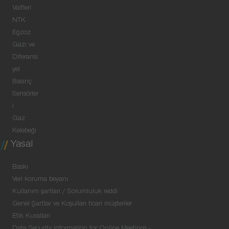
Valfleri
NTK
Egzoz
Gazı ve
Diferansi
yel
Basınç
Sensörler
i
Gaz
Kelebeği
Yasal
Baskı
Veri koruma beyanı
Kullanım şartları / Sorumluluk reddi
Genel Şartlar ve Koşulları ticari müşteriler
Etik Kuralları
Data Security Information for Online Meetings -